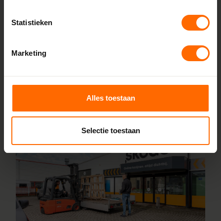
korte productietijden en topkwaliteit. Wij maken kunststof
Statistieken
kozijnen bestellen simpel en snel. Configureer jouw kozijnen
online en wij leveren ze vanaf vijf werkdagen af bij een van
onze vestigingen in de buurt van Vragender. Heb je vragen
Marketing
over inmeten of maatwerk? Ons team van vakmensen
staat altijd voor je klaar.
Alles toestaan
Lees meer over onze fabriek
Selectie toestaan