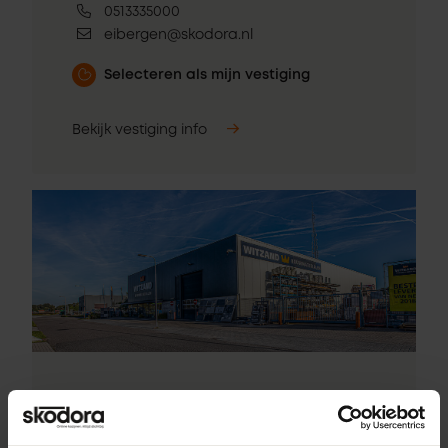
0513335000
eibergen@skodora.nl
Selecteren als mijn vestiging
Bekijk vestiging info
Pick-up point