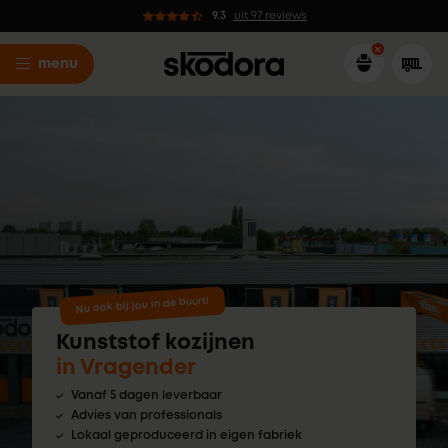
9.3
uit 97 reviews
menu
Nu ook bij jou in de buurt!
Kunststof kozijnen
in Vragender
Vanaf 5 dagen leverbaar
Advies van professionals
Lokaal geproduceerd in eigen fabriek