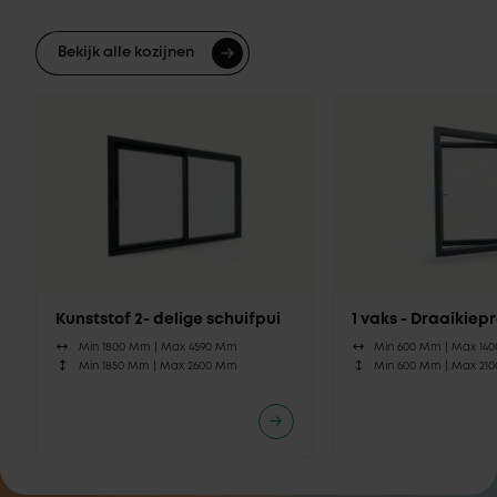
Bekijk alle kozijnen
Kunststof 2- delige schuifpui
1 vaks - Draaikie
Min 1800 Mm |
Max 4590 Mm
Min 600 Mm |
Max 14
Min 1850 Mm |
Max 2600 Mm
Min 600 Mm |
Max 21