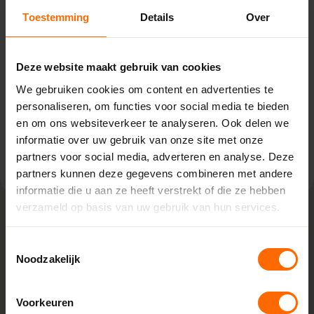
Ruurlo – Witzand
Toestemming
Details
Over
De Vente 2,
7261 ST Ruurlo
0513335000
Deze website maakt gebruik van cookies
ruurlo@skodora.nl
We gebruiken cookies om content en advertenties te
Selecteren als mijn vestiging
personaliseren, om functies voor social media te bieden
en om ons websiteverkeer te analyseren. Ook delen we
informatie over uw gebruik van onze site met onze
Bekijk vestiging info
partners voor social media, adverteren en analyse. Deze
partners kunnen deze gegevens combineren met andere
informatie die u aan ze heeft verstrekt of die ze hebben
verzameld op basis van uw gebruik van hun services.
Lokaal geproduceerd in onze eigen
Toestemmingsselectie
fabriek
Noodzakelijk
Bij Skodora bestel je kunststof kozijnen rechtstreeks bij de
bron, zonder tussenhandelaren. Met onze fabrieken in
Voorkeuren
Heerenveen en Meppel garanderen we scherpe prijzen,