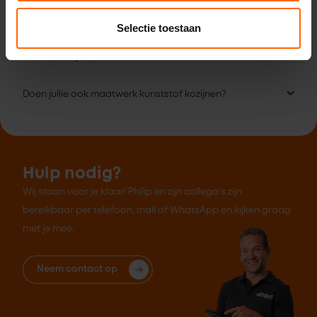
Kan ik ook langskomen zonder afspraak?
Selectie toestaan
Ik wil wel kopen, maar niet online bestellen. Kan dat?
Doen jullie ook maatwerk kunststof kozijnen?
Hulp nodig?
Wij staan voor je klaar! Philip en zijn collega's zijn
bereikbaar per telefoon, mail of WhatsApp en kijken graag
met je mee.
Neem contact op