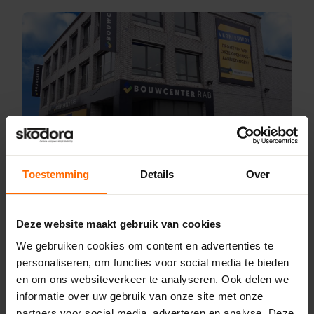
Toestemming
Details
Over
Online kozijnen. Altijd
dichtbij.
Deze website maakt gebruik van cookies
Skodora is altijd dichtbij. Dichtbij jou en
dichtbij jouw klus. We zijn niet alleen dichtbij
We gebruiken cookies om content en advertenties te
door wie we zijn, maar ook door letterlijk
personaliseren, om functies voor social media te bieden
dichtbij te zijn. Bekijk onze vestigingen
en om ons websiteverkeer te analyseren. Ook delen we
hieronder:
informatie over uw gebruik van onze site met onze
partners voor social media, adverteren en analyse. Deze