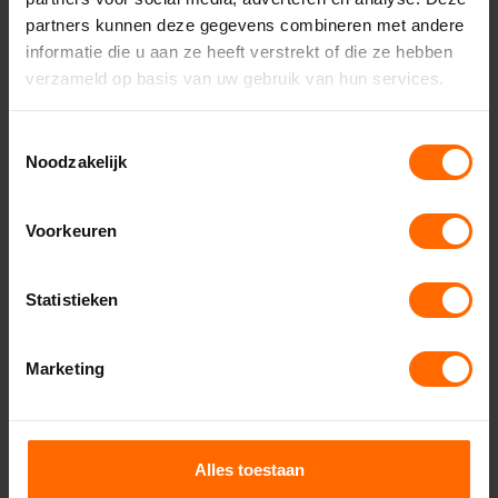
Heerenveen
partners kunnen deze gegevens combineren met andere
Leeuwarden - Miedema Bouwmaterialen
informatie die u aan ze heeft verstrekt of die ze hebben
Eibergen – Witzand
verzameld op basis van uw gebruik van hun services.
Almelo – Witzand
Enschede – Witzand
Toestemmingsselectie
Noodzakelijk
Lichtenvoorde – Witzand
Ruurlo – Witzand
Vriezenveen – Witzand
Voorkeuren
Dronten – Bouwcenter Concordia
Hoogeveen – Bouwcenter Concordia
Statistieken
Drachten – Bouwcenter Concordia
Meppel – Bouwcenter Concordia
Marketing
Bekijk alle vestigingen
Alles toestaan
Veelgestelde vragen