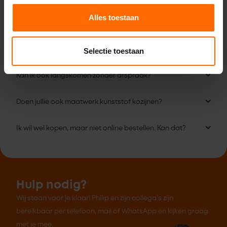
Bekijk alle vestigingen
Alles toestaan
Veelgestelde vragen
Selectie toestaan
Kan ik ook langskomen zonder afspraak?
Doen jullie ook maatwerk kunststof kozijnen?
Ik wil wel kopen, maar niet online bestellen. Kan dat?
Hulp nodig?
Wij staan voor je klaar! Philip en zijn collega's zijn
bereikbaar per telefoon, mail of WhatsApp en kijken graag
met je mee.