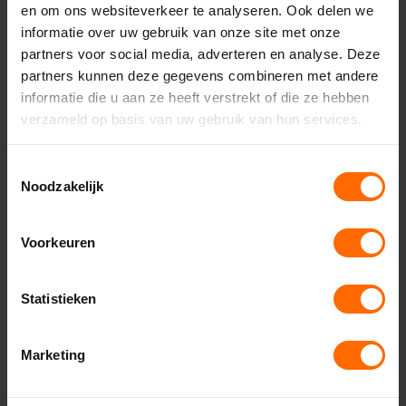
en om ons websiteverkeer te analyseren. Ook delen we
dichtbij jouw klus. We zijn niet alleen dichtbij
informatie over uw gebruik van onze site met onze
door wie we zijn, maar ook door letterlijk
partners voor social media, adverteren en analyse. Deze
dichtbij te zijn. Bekijk onze vestigingen
partners kunnen deze gegevens combineren met andere
hieronder:
informatie die u aan ze heeft verstrekt of die ze hebben
Heerenveen
verzameld op basis van uw gebruik van hun services.
Leeuwarden - Miedema Bouwmaterialen
Eibergen – Witzand
Toestemmingsselectie
Noodzakelijk
Almelo – Witzand
Enschede – Witzand
Lichtenvoorde – Witzand
Voorkeuren
Ruurlo – Witzand
Vriezenveen – Witzand
Statistieken
Dronten – Bouwcenter Concordia
Hoogeveen – Bouwcenter Concordia
Marketing
Drachten – Bouwcenter Concordia
Meppel – Bouwcenter Concordia