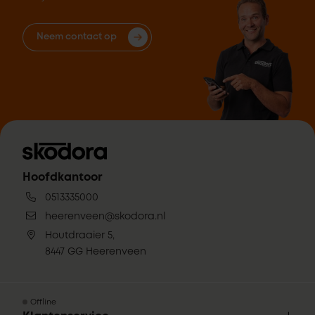
Neem contact op
Hoofdkantoor
0513335000
heerenveen@skodora.nl
Houtdraaier 5,
8447 GG Heerenveen
Offline