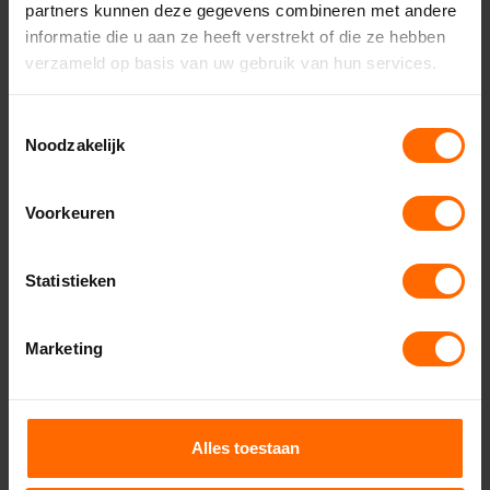
partners kunnen deze gegevens combineren met andere
Leeuwarden - Miedema Bouwmaterialen
informatie die u aan ze heeft verstrekt of die ze hebben
Eibergen – Witzand
verzameld op basis van uw gebruik van hun services.
Almelo – Witzand
Enschede – Witzand
Toestemmingsselectie
Lichtenvoorde – Witzand
Noodzakelijk
Ruurlo – Witzand
Vriezenveen – Witzand
Voorkeuren
Dronten – Bouwcenter Concordia
Hoogeveen – Bouwcenter Concordia
Drachten – Bouwcenter Concordia
Statistieken
Meppel – Bouwcenter Concordia
Marketing
Bekijk alle vestigingen
Veelgestelde vragen
Alles toestaan