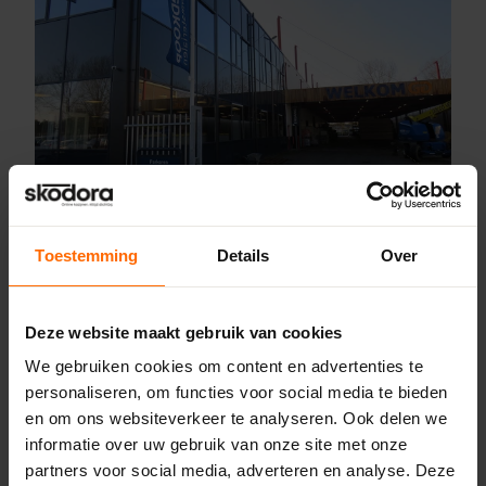
Toestemming
Details
Over
Online kozijnen. Altijd
dichtbij.
Skodora is altijd dichtbij. Dichtbij jou en
Deze website maakt gebruik van cookies
dichtbij jouw klus. We zijn niet alleen dichtbij
We gebruiken cookies om content en advertenties te
door wie we zijn, maar ook door letterlijk
personaliseren, om functies voor social media te bieden
dichtbij te zijn. Bekijk onze vestigingen
en om ons websiteverkeer te analyseren. Ook delen we
hieronder:
informatie over uw gebruik van onze site met onze
Heerenveen
partners voor social media, adverteren en analyse. Deze