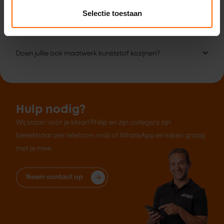
Kan ik ook langskomen zonder afspraak?
Selectie toestaan
Ik wil wel kopen, maar niet online bestellen. Kan dat?
Doen jullie ook maatwerk kunststof kozijnen?
Hulp nodig?
Wij staan voor je klaar! Philip en zijn collega's zijn
bereikbaar per telefoon, mail of WhatsApp en kijken graag
met je mee.
Neem contact op