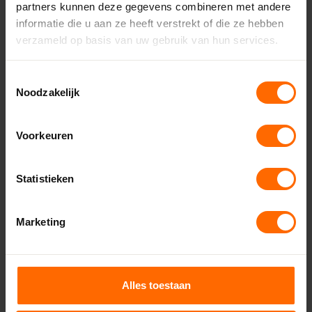
partners kunnen deze gegevens combineren met andere
Leeuwarden - Miedema Bouwmaterialen
informatie die u aan ze heeft verstrekt of die ze hebben
Eibergen – Witzand
verzameld op basis van uw gebruik van hun services.
Almelo – Witzand
Enschede – Witzand
Toestemmingsselectie
Lichtenvoorde – Witzand
Noodzakelijk
Ruurlo – Witzand
Vriezenveen – Witzand
Voorkeuren
Dronten – Bouwcenter Concordia
Hoogeveen – Bouwcenter Concordia
Drachten – Bouwcenter Concordia
Statistieken
Meppel – Bouwcenter Concordia
Marketing
Bekijk alle vestigingen
Veelgestelde vragen
Alles toestaan