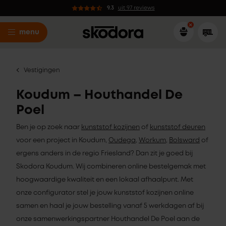
9.3
uit 97 reviews
menu
Vestigingen
Koudum – Houthandel De
Poel
Ben je op zoek naar
kunststof kozijnen
of
kunststof deuren
voor een project in Koudum,
Oudega
,
Workum
,
Bolsward
of
ergens anders in de regio Friesland? Dan zit je goed bij
Skodora Koudum. Wij combineren online bestelgemak met
hoogwaardige kwaliteit en een lokaal afhaalpunt. Met
onze configurator stel je jouw kunststof kozijnen online
samen en haal je jouw bestelling vanaf 5 werkdagen af bij
onze samenwerkingspartner Houthandel De Poel aan de