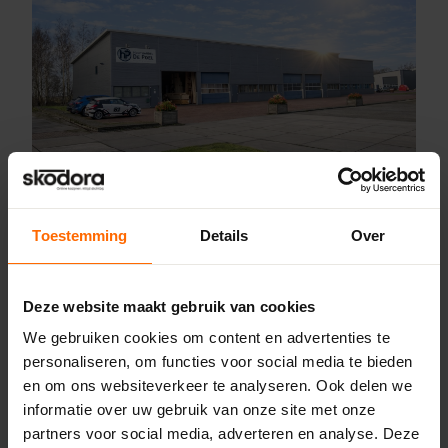
Toestemming
Details
Over
Online kozijnen. Altijd
dichtbij.
Skodora is altijd dichtbij. Dichtbij jou en
Deze website maakt gebruik van cookies
dichtbij jouw klus. We zijn niet alleen dichtbij
We gebruiken cookies om content en advertenties te
door wie we zijn, maar ook door letterlijk
personaliseren, om functies voor social media te bieden
dichtbij te zijn. Bekijk onze vestigingen
en om ons websiteverkeer te analyseren. Ook delen we
hieronder:
informatie over uw gebruik van onze site met onze
Heerenveen
partners voor social media, adverteren en analyse. Deze