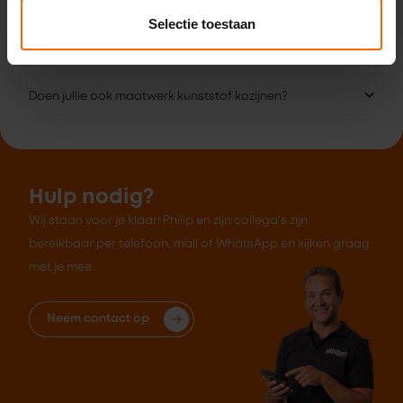
Kan ik ook langskomen zonder afspraak?
Selectie toestaan
Ik wil wel kopen, maar niet online bestellen. Kan dat?
Doen jullie ook maatwerk kunststof kozijnen?
Hulp nodig?
Wij staan voor je klaar! Philip en zijn collega's zijn
bereikbaar per telefoon, mail of WhatsApp en kijken graag
met je mee.
Neem contact op