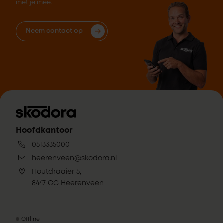
met je mee.
Neem contact op
Hoofdkantoor
0513335000
heerenveen@skodora.nl
Houtdraaier 5,
8447 GG Heerenveen
Offline