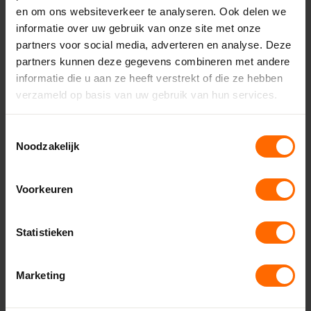
Skodora is altijd dichtbij. Dichtbij jou en
en om ons websiteverkeer te analyseren. Ook delen we
dichtbij jouw klus. We zijn niet alleen dichtbij
informatie over uw gebruik van onze site met onze
door wie we zijn, maar ook door letterlijk
partners voor social media, adverteren en analyse. Deze
dichtbij te zijn. Bekijk onze vestigingen
partners kunnen deze gegevens combineren met andere
hieronder:
informatie die u aan ze heeft verstrekt of die ze hebben
verzameld op basis van uw gebruik van hun services.
Heerenveen
Leeuwarden - Miedema Bouwmaterialen
Toestemmingsselectie
Eibergen – Witzand
Noodzakelijk
Almelo – Witzand
Enschede – Witzand
Voorkeuren
Lichtenvoorde – Witzand
Ruurlo – Witzand
Vriezenveen – Witzand
Statistieken
Dronten – Bouwcenter Concordia
Hoogeveen – Bouwcenter Concordia
Marketing
Drachten – Bouwcenter Concordia
Meppel – Bouwcenter Concordia