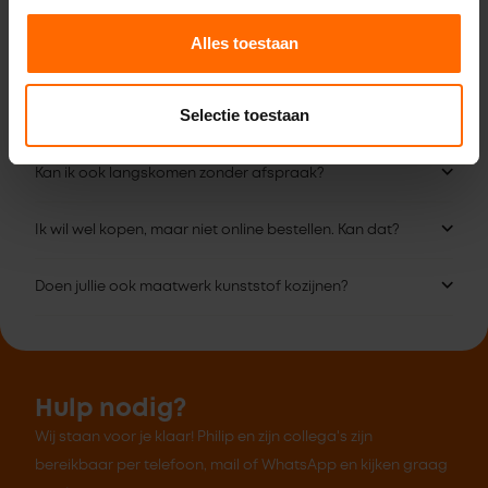
Bekijk alle vestigingen
Alles toestaan
Veelgestelde vragen
Selectie toestaan
Kan ik ook langskomen zonder afspraak?
Ik wil wel kopen, maar niet online bestellen. Kan dat?
Doen jullie ook maatwerk kunststof kozijnen?
Hulp nodig?
Wij staan voor je klaar! Philip en zijn collega's zijn
bereikbaar per telefoon, mail of WhatsApp en kijken graag