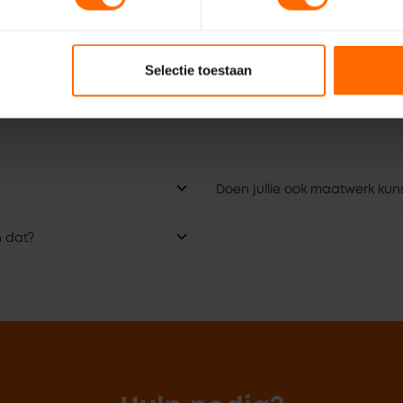
Meppel – Bouwcenter
 Bouwcenter
Concordia
Selectie toestaan
Doen jullie ook maatwerk kuns
n dat?