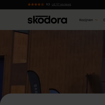
 kozijnen met 5 werkdagen klaar
9.3
uit 97 reviews
Kozijnen