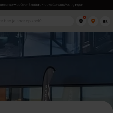
lantenservice
Over Skodora
Ophalen wanneer jou dat uitkomt
Nieuws
Contact
Vestigingen