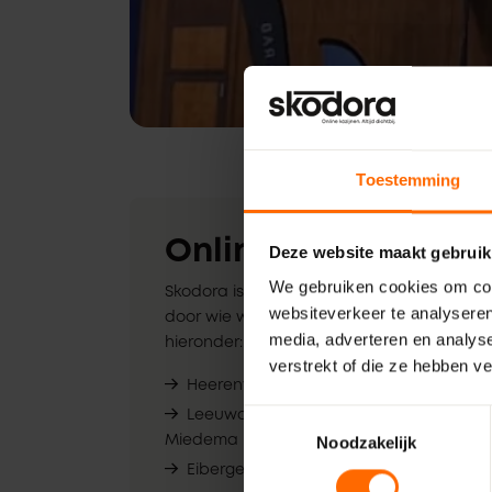
Toestemming
Online kozijnen. Alti
Deze website maakt gebruik
We gebruiken cookies om cont
Skodora is altijd dichtbij. Dichtbij jou en di
websiteverkeer te analyseren
door wie we zijn, maar ook door letterlijk di
media, adverteren en analys
hieronder:
verstrekt of die ze hebben v
Heerenveen
Lichtenvo
Witzand
Toestemmingsselectie
Leeuwarden -
Noodzakelijk
Miedema Bouwmaterialen
Ruurlo – W
Eibergen – Witzand
Vriezenve