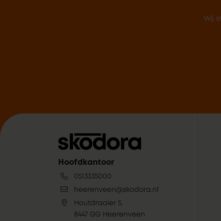
Wij s
Hoofdkantoor
0513335000
heerenveen@skodora.nl
Houtdraaier 5,
8447 GG Heerenveen