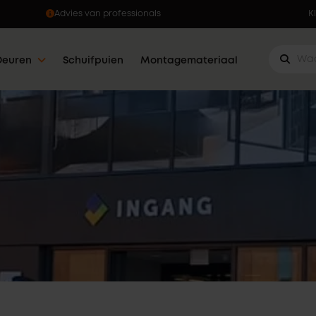
Advies van professionals
K
Deuren
Schuifpuien
Montagemateriaal