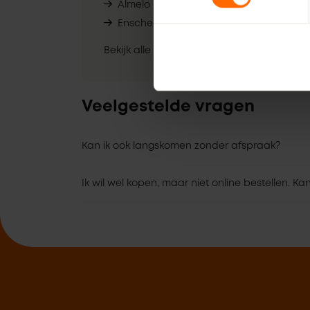
Almelo – Witzand
Dronten –
Concordia
Enschede – Witzand
Bekijk alle vestigingen
Veelgestelde vragen
Kan ik ook langskomen zonder afspraak?
Ik wil wel kopen, maar niet online bestellen. Ka