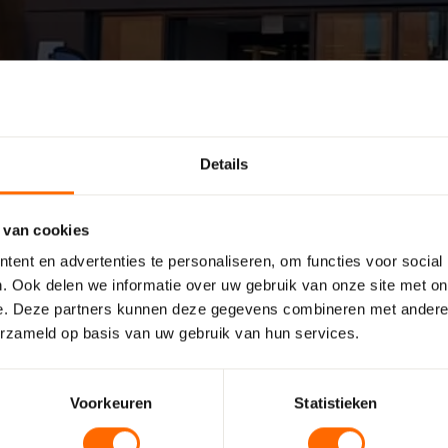
Details
jd dichtbij.
 van cookies
ent en advertenties te personaliseren, om functies voor social
chtbij jouw klus. We zijn niet alleen dichtbij
. Ook delen we informatie over uw gebruik van onze site met on
chtbij te zijn. Bekijk onze vestigingen
e. Deze partners kunnen deze gegevens combineren met andere i
erzameld op basis van uw gebruik van hun services.
orde –
Hoogeveen –
Bouwcenter Concordia
Voorkeuren
Statistieken
itzand
Drachten – Bouwcenter
Concordia
en – Witzand