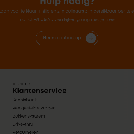
Hulp nodig?
taan voor je klaar! Philip en zijn collega's zijn bereikbaar per tel
mail of WhatsApp en kijken graag met je mee.
Neem contact op
Offline
Klantenservice
Kennisbank
Veelgestelde vragen
Bokkensysteem
Drive-thru
Retourneren