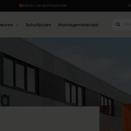
Ophalen wanneer jou dat uitkomt
K
Deuren
Schuifpuien
Montagemateriaal