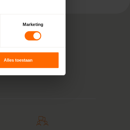
Marketing
, bestaande uit pure
 voor jouw klus in
Alles toestaan
nststof kozijnen
anje tintje. En zie