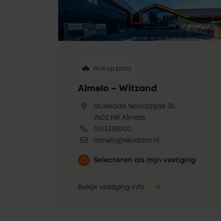
Pick-up point
Almelo – Witzand
Sluiskade Noordzijde 36,
7602 HR Almelo
0513335000
almelo@skodora.nl
Selecteren als mijn vestiging
Bekijk vestiging info