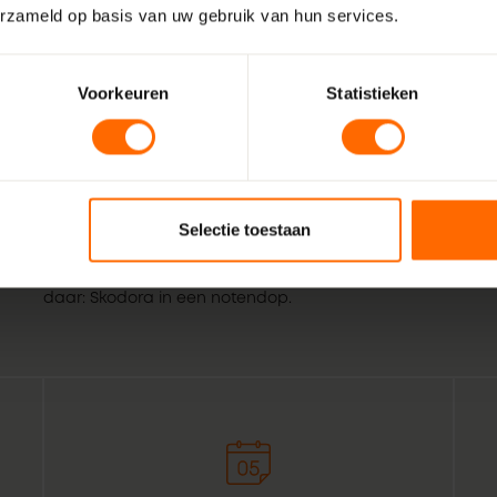
erzameld op basis van uw gebruik van hun services.
Voorkeuren
Statistieken
Wij zijn Skodora. Een gepassioneerd, lokaal familiebedrijf
vakmensen. Echte professionals die weten wat het beste is
Selectie toestaan
Aadorp. Combineer dat met de wil om het bestellen van ku
voor bouwprofessionals simpeler te maken. Geef het een or
daar: Skodora in een notendop.