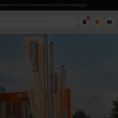
lantenservice
Over Skodora
Lokaal geproduceerd in eigen fabriek
Nieuws
Contact
Vestigingen