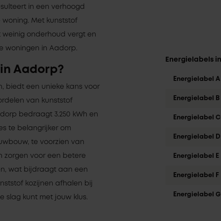
esulteert in een verhoogd
woning. Met kunststof
t weinig onderhoud vergt en
de woningen in Aadorp.
Energielabels i
 in Aadorp?
Energielabel A
n, biedt een unieke kans voor
Energielabel B
ordelen van kunststof
Aadorp bedraagt 3.250 kWh en
Energielabel C
es te belangrijker om
Energielabel D
euwbouw, te voorzien van
n zorgen voor een betere
Energielabel E
en, wat bijdraagt aan een
Energielabel F
nststof kozijnen afhalen bij
Energielabel G
de slag kunt met jouw klus.