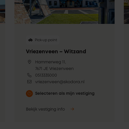
Pick-up point
Vriezenveen – Witzand
Hammerweg 11,
7671 JE Vriezenveen
0513335000
vriezenveen@skodora.nl
Selecteren als mijn vestiging
Bekijk vestiging info