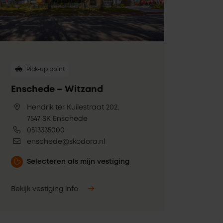
Pick-up point
Enschede – Witzand
Hendrik ter Kuilestraat 202,
7547 SK Enschede
0513335000
enschede@skodora.nl
Selecteren als mijn vestiging
Bekijk vestiging info