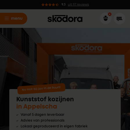
9.3
uit 97 reviews
menu
Nu ook bij jou in de buurt!
Kunststof kozijnen
in Appelscha
Vanaf 5 dagen leverbaar
Advies van professionals
Lokaal geproduceerd in eigen fabriek