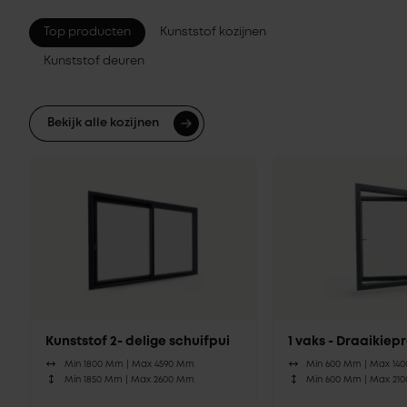
Top producten
Kunststof kozijnen
Kunststof deuren
Bekijk alle kozijnen
Kunststof 2- delige schuifpui
1 vaks - Draaikie
Min 1800 Mm |
Max 4590 Mm
Min 600 Mm |
Max 14
Min 1850 Mm |
Max 2600 Mm
Min 600 Mm |
Max 21