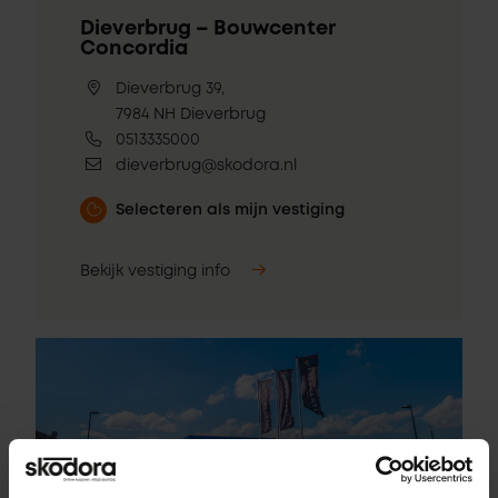
Dieverbrug – Bouwcenter
Concordia
Dieverbrug 39,
7984 NH Dieverbrug
0513335000
dieverbrug@skodora.nl
Selecteren als mijn vestiging
Bekijk vestiging info