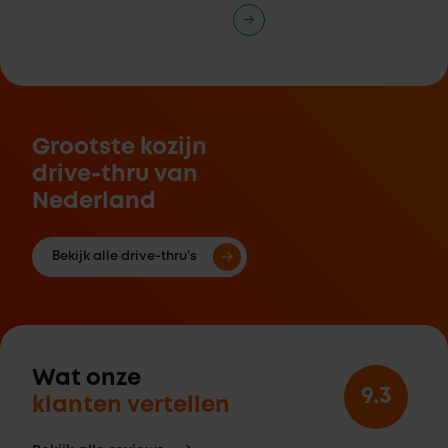
Grootste kozijn
drive-thru van
Nederland
Bekijk alle drive-thru's
Wat onze
9.3
klanten vertellen