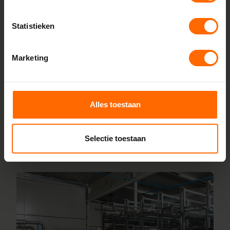
Lokaal geproduceerd in onze eigen
fabriek
Statistieken
Bij Skodora bestel je kunststof kozijnen van topkwaliteit,
zonder omwegen. We produceren alles zelf in onze
Marketing
fabrieken in Heerenveen en Meppel, wat zorgt voor scherpe
prijzen en korte productietijden. Jouw kozijnen stel je
samen met onze online configurator en vanaf vijf
werkdagen liggen ze klaar bij een van onze vestigingen in
Alles toestaan
de buurt Appelscha. Heb je vragen? Dan staan onze
vakmensen direct voor je klaar.
Selectie toestaan
Lees meer over onze fabriek