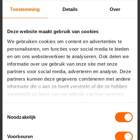
Toestemming
Details
Over
Pick-up point
Deze website maakt gebruik van cookies
Roden – Bouwcenter Concordia
We gebruiken cookies om content en advertenties te
Ceintuurbaan Noord 135,
personaliseren, om functies voor social media te bieden
9301 NT Roden
en om ons websiteverkeer te analyseren. Ook delen we
0513335000
informatie over uw gebruik van onze site met onze
roden@skodora.nl
partners voor social media, adverteren en analyse. Deze
partners kunnen deze gegevens combineren met andere
Selecteren als mijn vestiging
informatie die u aan ze heeft verstrekt of die ze hebben
verzameld op basis van uw gebruik van hun services.
Bekijk vestiging info
Toestemmingsselectie
Noodzakelijk
Voorkeuren