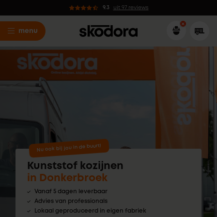
9.3
uit 97 reviews
menu
Nu ook bij jou in de buurt!
Kunststof kozijnen
in Donkerbroek
Vanaf 5 dagen leverbaar
Advies van professionals
Lokaal geproduceerd in eigen fabriek