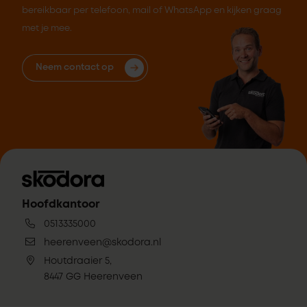
bereikbaar per telefoon, mail of WhatsApp en kijken graag
met je mee.
Neem contact op
Hoofdkantoor
0513335000
heerenveen@skodora.nl
Houtdraaier 5,
8447 GG Heerenveen