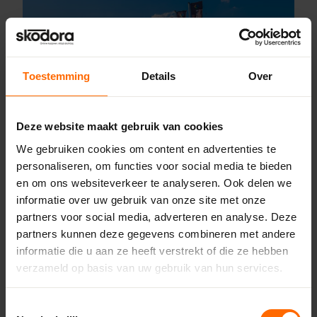
Toestemming
Details
Over
Deze website maakt gebruik van cookies
Pick-up point
We gebruiken cookies om content en advertenties te
personaliseren, om functies voor social media te bieden
Roden – Bouwcenter Concordia
en om ons websiteverkeer te analyseren. Ook delen we
informatie over uw gebruik van onze site met onze
Ceintuurbaan Noord 135,
partners voor social media, adverteren en analyse. Deze
9301 NT Roden
partners kunnen deze gegevens combineren met andere
0513335000
roden@skodora.nl
informatie die u aan ze heeft verstrekt of die ze hebben
verzameld op basis van uw gebruik van hun services.
Selecteren als mijn vestiging
Toestemmingsselectie
Bekijk vestiging info