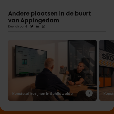
Andere plaatsen in de buurt
van Appingedam
Deel dit op
Kunststof kozijnen in Schildwolde
Kunst