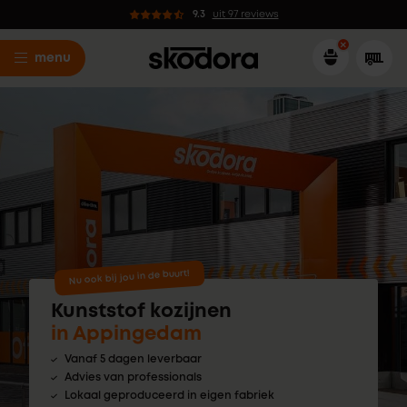
9.3
uit 97 reviews
menu
Nu ook bij jou in de buurt!
Kunststof kozijnen
in Appingedam
Vanaf 5 dagen leverbaar
Advies van professionals
Lokaal geproduceerd in eigen fabriek