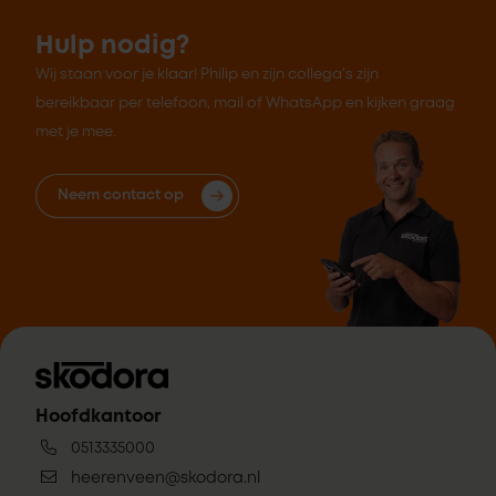
Hulp nodig?
Wij staan voor je klaar! Philip en zijn collega's zijn
bereikbaar per telefoon, mail of WhatsApp en kijken graag
met je mee.
Neem contact op
Hoofdkantoor
0513335000
heerenveen@skodora.nl