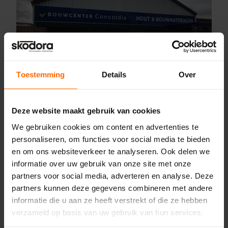
Toestemming
Details
Over
Pick-up point
Deze website maakt gebruik van cookies
Oosterwolde – Bouwcenter
Concordia
We gebruiken cookies om content en advertenties te
personaliseren, om functies voor social media te bieden
Venekoterweg 19,
en om ons websiteverkeer te analyseren. Ook delen we
8431 HG Oosterwolde
informatie over uw gebruik van onze site met onze
0513335000
partners voor social media, adverteren en analyse. Deze
oosterwolde@skodora.nl
partners kunnen deze gegevens combineren met andere
informatie die u aan ze heeft verstrekt of die ze hebben
Selecteren als mijn vestiging
verzameld op basis van uw gebruik van hun services.
Bekijk vestiging info