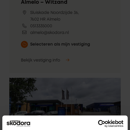
Almelo – Witzand
Sluiskade Noordzijde 36,
7602 HR Almelo
0513335000
almelo@skodora.nl
Selecteren als mijn vestiging
Bekijk vestiging info