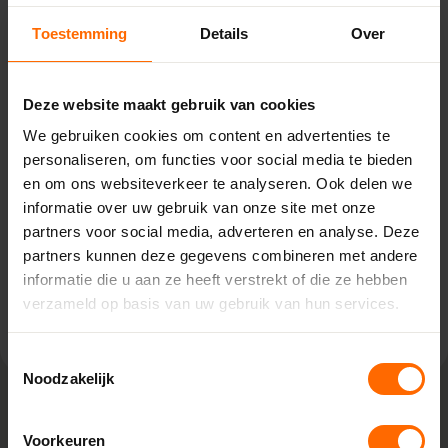
Toestemming
Details
Over
Pick-up point
Hoogeveen – Bouwcenter
Concordia
Deze website maakt gebruik van cookies
Stephensonstraat 39,
We gebruiken cookies om content en advertenties te
7903 AS Hoogeveen
personaliseren, om functies voor social media te bieden
0513335000
en om ons websiteverkeer te analyseren. Ook delen we
hoogeveen@skodora.nl
informatie over uw gebruik van onze site met onze
partners voor social media, adverteren en analyse. Deze
Selecteren als mijn vestiging
partners kunnen deze gegevens combineren met andere
informatie die u aan ze heeft verstrekt of die ze hebben
Bekijk vestiging info
verzameld op basis van uw gebruik van hun services.
Toestemmingsselectie
Noodzakelijk
Lokaal geproduceerd in onze eigen
Voorkeuren