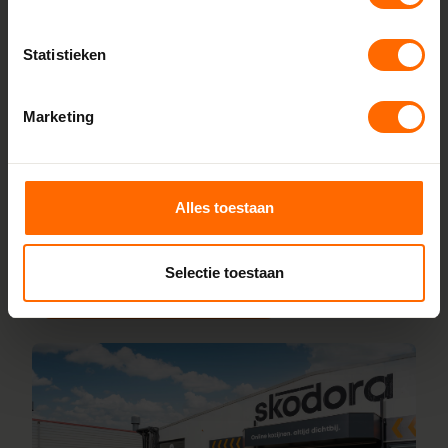
fabriek
Bij Skodora bestel je kunststof kozijnen rechtstreeks bij de
Statistieken
bron, zonder tussenhandelaren. Met onze fabrieken in
Heerenveen en Meppel garanderen we scherpe prijzen,
Marketing
korte productietijden en topkwaliteit. Wij maken kunststof
kozijnen bestellen simpel en snel. Configureer jouw kozijnen
online en wij leveren ze vanaf vijf werkdagen af bij een van
onze vestigingen in de buurt van Beerzerveld. Heb je vragen
Alles toestaan
over inmeten of maatwerk? Ons team van vakmensen
staat altijd voor je klaar.
Selectie toestaan
Lees meer over onze fabriek