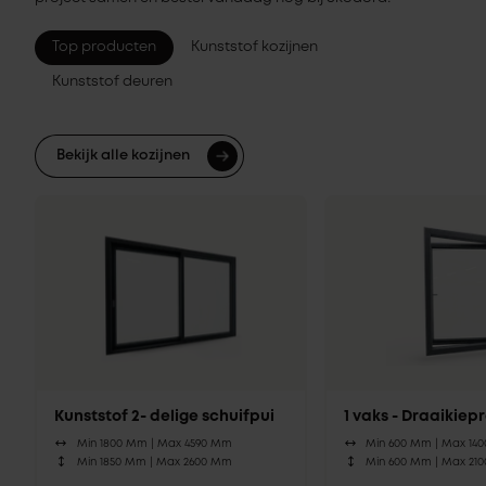
Top producten
Kunststof kozijnen
Kunststof deuren
Bekijk alle kozijnen
Kunststof 2- delige schuifpui
1 vaks - Draaikie
Min 1800 Mm |
Max 4590 Mm
Min 600 Mm |
Max 14
Min 1850 Mm |
Max 2600 Mm
Min 600 Mm |
Max 21