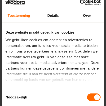
Toestemming
Details
Over
Pick-up point
Deze website maakt gebruik van cookies
Oosterwolde – Bouwcenter
We gebruiken cookies om content en advertenties te
Concordia
personaliseren, om functies voor social media te bieden
en om ons websiteverkeer te analyseren. Ook delen we
Venekoterweg 19,
informatie over uw gebruik van onze site met onze
8431 HG Oosterwolde
partners voor social media, adverteren en analyse. Deze
0513335000
partners kunnen deze gegevens combineren met andere
oosterwolde@skodora.nl
informatie die u aan ze heeft verstrekt of die ze hebben
Selecteren als mijn vestiging
verzameld op basis van uw gebruik van hun services.
Bekijk vestiging info
Toestemmingsselectie
Noodzakelijk