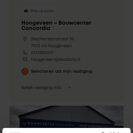
Pick-up point
Hoogeveen – Bouwcenter
Concordia
Stephensonstraat 39,
7903 AS Hoogeveen
0513335000
hoogeveen@skodora.nl
Selecteren als mijn vestiging
Bekijk vestiging info