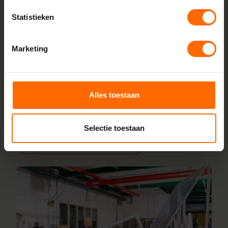
fabriek
Rechtstreeks bestellen bij de fabrikant, dat doe je bij
Statistieken
Skodora. Vanuit onze fabrieken in Heerenveen en Meppel
leveren we kunststof kozijnen van hoge kwaliteit tegen een
Marketing
eerlijke prijs. Dankzij korte productietijden kun je jouw
bestelling al vanaf 5 werkdagen afhalen in de buurt van
Hooghalen. Stel je kozijnen online samen en wij leveren ze
vanaf 5 werkdagen af bij een vestiging in de buurt. Ook
Alles toestaan
voor advies over maatwerk of montage helpen onze
vakmensen je graag.
Selectie toestaan
Lees meer over onze fabriek