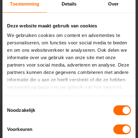
Toestemming
Details
Over
Pick-up point
Hoogeveen – Bouwcenter
Concordia
Deze website maakt gebruik van cookies
We gebruiken cookies om content en advertenties te
Stephensonstraat 39,
personaliseren, om functies voor social media te bieden
7903 AS Hoogeveen
en om ons websiteverkeer te analyseren. Ook delen we
0513335000
informatie over uw gebruik van onze site met onze
hoogeveen@skodora.nl
partners voor social media, adverteren en analyse. Deze
Selecteren als mijn vestiging
partners kunnen deze gegevens combineren met andere
informatie die u aan ze heeft verstrekt of die ze hebben
verzameld op basis van uw gebruik van hun services.
Bekijk vestiging info
Toestemmingsselectie
Noodzakelijk
Voorkeuren
Lokaal geproduceerd in onze eigen