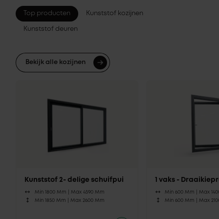
Top producten
Kunststof kozijnen
Kunststof deuren
Bekijk alle kozijnen
Kunststof 2- delige schuifpui
1 vaks - Draaikie
Min 1800 Mm |
Max 4590 Mm
Min 600 Mm |
Max 14
Min 1850 Mm |
Max 2600 Mm
Min 600 Mm |
Max 21