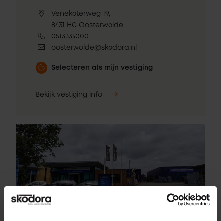
Venekoterweg 19,
8431 HG Oosterwolde
0513335000
oosterwolde@skodora.nl
Selecteren als mijn vestiging
Bekijk vestiging info