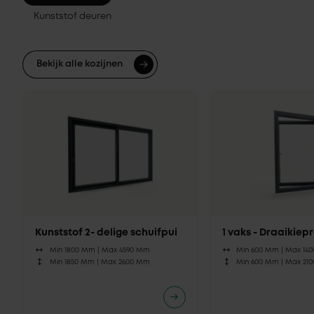
Kunststof deuren
Bekijk alle kozijnen
Kunststof 2- delige schuifpui
1 vaks - Draaikie
Min 1800 Mm |
Max 4590 Mm
Min 600 Mm |
Max 14
Min 1850 Mm |
Max 2600 Mm
Min 600 Mm |
Max 21