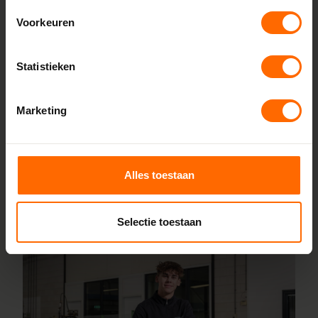
bron, zonder tussenhandelaren. Met onze fabrieken in
Voorkeuren
Heerenveen en Meppel garanderen we scherpe prijzen,
korte productietijden en topkwaliteit. Wij maken kunststof
Statistieken
kozijnen bestellen simpel en snel. Configureer jouw kozijnen
online en wij leveren ze vanaf vijf werkdagen af bij een van
onze vestigingen in de buurt van Bennekom. Heb je vragen
Marketing
over inmeten of maatwerk? Ons team van vakmensen
staat altijd voor je klaar.
Alles toestaan
Lees meer over onze fabriek
Selectie toestaan