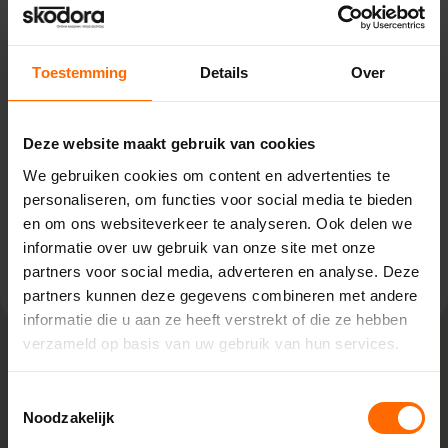
Pick-up point
Soest – Van Houwelingen
Toestemming
Details
Over
Industrieweg 17,
3762 EG Soest
0513335000
Deze website maakt gebruik van cookies
soest@skodora.nl
We gebruiken cookies om content en advertenties te
Selecteren als mijn vestiging
personaliseren, om functies voor social media te bieden
en om ons websiteverkeer te analyseren. Ook delen we
informatie over uw gebruik van onze site met onze
Bekijk vestiging info
partners voor social media, adverteren en analyse. Deze
partners kunnen deze gegevens combineren met andere
informatie die u aan ze heeft verstrekt of die ze hebben
verzameld op basis van uw gebruik van hun services.
Lokaal geproduceerd in onze eigen
Toestemmingsselectie
fabriek
Noodzakelijk
Bij Skodora bestel je kunststof kozijnen rechtstreeks bij de