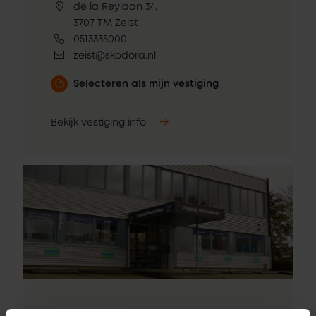
de la Reylaan 34,
3707 TM Zeist
0513335000
zeist@skodora.nl
Selecteren als mijn vestiging
Bekijk vestiging info