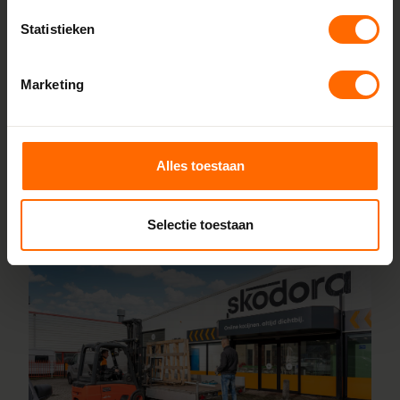
Heerenveen en Meppel garanderen we scherpe prijzen,
Statistieken
korte productietijden en topkwaliteit. Wij maken kunststof
kozijnen bestellen simpel en snel. Configureer jouw kozijnen
Marketing
online en wij leveren ze vanaf vijf werkdagen af bij een van
onze vestigingen in de buurt van Breukelen. Heb je vragen
over inmeten of maatwerk? Ons team van vakmensen
staat altijd voor je klaar.
Alles toestaan
Lees meer over onze fabriek
Selectie toestaan