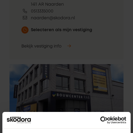
1411 AR Naarden
0513335000
naarden@skodora.nl
Selecteren als mijn vestiging
Bekijk vestiging info
Pick-up point