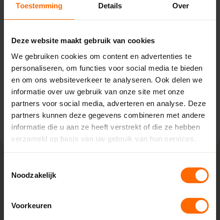
Toestemming
Details
Over
Amsterdam – Bouwcenter RAB
Van der Madeweg 31,
Deze website maakt gebruik van cookies
1114 AM Amsterdam-Duivendrecht
0513335000
We gebruiken cookies om content en advertenties te
amsterdam@skodora.nl
personaliseren, om functies voor social media te bieden
en om ons websiteverkeer te analyseren. Ook delen we
Selecteren als mijn vestiging
informatie over uw gebruik van onze site met onze
partners voor social media, adverteren en analyse. Deze
Bekijk vestiging info
partners kunnen deze gegevens combineren met andere
informatie die u aan ze heeft verstrekt of die ze hebben
verzameld op basis van uw gebruik van hun services.
Toestemmingsselectie
Noodzakelijk
Lokaal geproduceerd in onze eigen
fabriek
Voorkeuren
Bij Skodora bestel je kunststof kozijnen rechtstreeks bij de
bron, zonder tussenhandelaren. Met onze fabrieken in