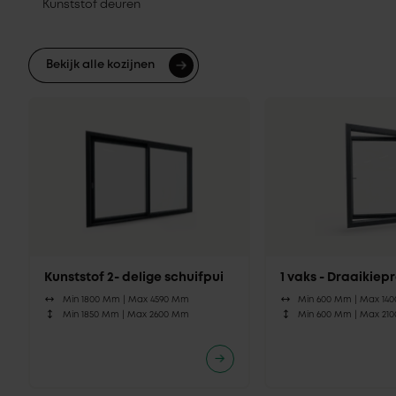
Kunststof deuren
Bekijk alle kozijnen
Kunststof 2- delige schuifpui
1 vaks - Draaikie
Min 1800 Mm |
Max 4590 Mm
Min 600 Mm |
Max 14
Min 1850 Mm |
Max 2600 Mm
Min 600 Mm |
Max 21