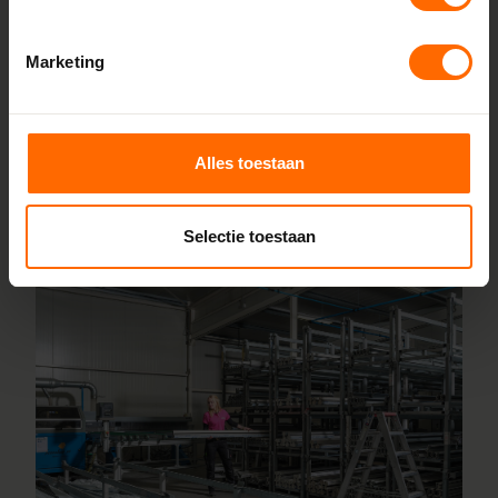
fabrieken in Heerenveen en Meppel, wat zorgt voor scherpe
prijzen en korte productietijden. Jouw kozijnen stel je
Marketing
samen met onze online configurator en vanaf vijf
werkdagen liggen ze klaar bij een van onze vestigingen in
de buurt Tienhoven. Heb je vragen? Dan staan onze
Alles toestaan
vakmensen direct voor je klaar.
Lees meer over onze fabriek
Selectie toestaan