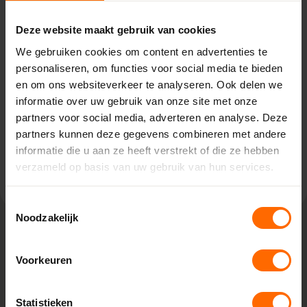
Naarden – Van Houwelingen
Deze website maakt gebruik van cookies
Energiestraat 27,
We gebruiken cookies om content en advertenties te
1411 AR Naarden
personaliseren, om functies voor social media te bieden
0513335000
en om ons websiteverkeer te analyseren. Ook delen we
naarden@skodora.nl
informatie over uw gebruik van onze site met onze
partners voor social media, adverteren en analyse. Deze
Selecteren als mijn vestiging
partners kunnen deze gegevens combineren met andere
informatie die u aan ze heeft verstrekt of die ze hebben
Bekijk vestiging info
verzameld op basis van uw gebruik van hun services.
Toestemmingsselectie
Noodzakelijk
Lokaal geproduceerd in onze eigen
Voorkeuren
fabriek
Bij Skodora bestel je kunststof kozijnen van topkwaliteit,
Statistieken
zonder omwegen. We produceren alles zelf in onze