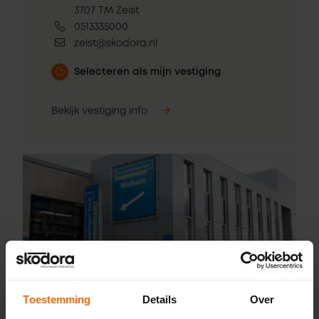
3707 TM Zeist
0513335000
zeist@skodora.nl
Selecteren als mijn vestiging
Bekijk vestiging info
Toestemming
Details
Over
Pick-up point