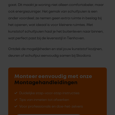
gaat. Dit maakt je woning niet alleen comfortabeler, maar
ook energiezuiniger. Het gemak van schuifpuien is een
ander voordeel; ze nemen geen extra ruimte in beslag bij
het openen, wat ideaal is voor kleinere ruimtes. Met
kunststof schuifpuien haal je het buitenleven naar binnen,
wat perfect past bij de levensstijl in Tienhoven.
Ontdek de mogelijkheden en stel jouw kunststof kozijnen,
deuren of schuifpui eenvoudig samen bij Skodora.
Monteer eenvoudig met onze
Montagehandleidingen
Duidelijke stap-voor-stap instructies
Tips van inmeten tot afwerken
Voor professionals en doe-het-zelvers