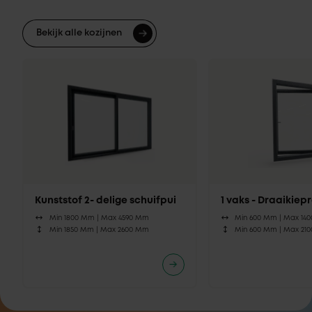
Bekijk alle kozijnen
Kunststof 2- delige schuifpui
1 vaks - Draaikie
Min 1800 Mm |
Max 4590 Mm
Min 600 Mm |
Max 14
Min 1850 Mm |
Max 2600 Mm
Min 600 Mm |
Max 21