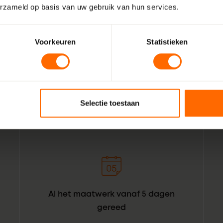
erzameld op basis van uw gebruik van hun services.
Wij zijn Skodora. Een gepassioneerd, lokaal familiebedrijf
Voorkeuren
Statistieken
vakmensen. Echte professionals die weten wat het beste is
Bunnik. Combineer dat met de wil om het bestellen van kun
bouwprofessionals simpeler te maken. Geef het een oranje 
Skodora in een notendop.
Selectie toestaan
Al het maatwerk vanaf 5 dagen
gereed