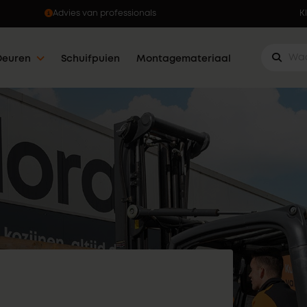
Ophalen wanneer jou dat uitkomt
K
Deuren
Schuifpuien
Montagemateriaal