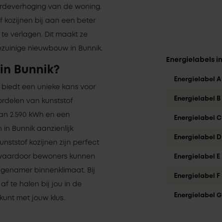
ardeverhoging van de woning.
f kozijnen bij aan een beter
te verlagen. Dit maakt ze
ezuinige nieuwbouw in Bunnik.
Energielabels i
in Bunnik?
Energielabel A
, biedt een unieke kans voor
Energielabel B
ordelen van kunststof
van 2.590 kWh en een
Energielabel C
in Bunnik aanzienlijk
Energielabel D
unststof kozijnen zijn perfect
, waardoor bewoners kunnen
Energielabel E
genamer binnenklimaat. Bij
Energielabel F
f te halen bij jou in de
Energielabel G
kunt met jouw klus.