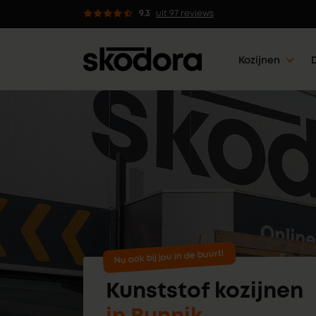
Advies van professionals
9.3
uit 97 reviews
Kozijnen
Nu ook bij jou in de buurt!
Kunststof kozijnen