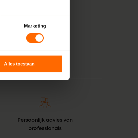
, bestaande uit pure
Marketing
 voor jouw klus in
ststof kozijnen voor
tintje. En zie daar:
Alles toestaan
Persoonlijk advies van
professionals