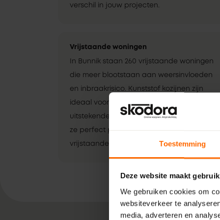
verschil in jouw projecten.
Vrijstaande woningen
In Bunnik staan 260 vrijstaande woningen
die meer blootstaan aan weersinvloeden
en inbraakrisico. Kunststof kozijnen zijn
ideaal voor deze woningen. Ze bieden
uitstekende isolatie en veiligheid, waardoor
ze perfect passen bij de uitdagingen van
Toestemming
vrijstaande woningen.
Deze website maakt gebruik
We gebruiken cookies om cont
websiteverkeer te analyseren
media, adverteren en analys