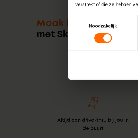
verstrekt of die ze hebben v
Toestemmingsselectie
Maak kennis
Noodzakelijk
met Skodora
Altijd een drive-thru bij jou in
de buurt