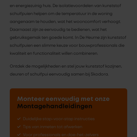
en energiezuinig huis. De isolatievoordelen van kunststof
schuifpuien helpen om de temperatuur in de woning
aangenaam te houden, wat het wooncomfort verhoogt.
Daarnaast zijn ze eenvoudig te bedienen, wat het
gebruiksgemak ten goede komt. In De Heurne zijn kunststof
schuifpuien een slimme keuze voor bouwprofessionals die
kwaliteit en functionaliteit willen combineren.
Ontdek de mogelijkheden en stel jouw kunststof kozijnen,
deuren of schuifpui eenvoudig samen bij Skodora.
Monteer eenvoudig met onze
Montagehandleidingen
Duidelijke stap-voor-stap instructies
Tips van inmeten tot afwerken
Voor professionals en doe-het-zelvers