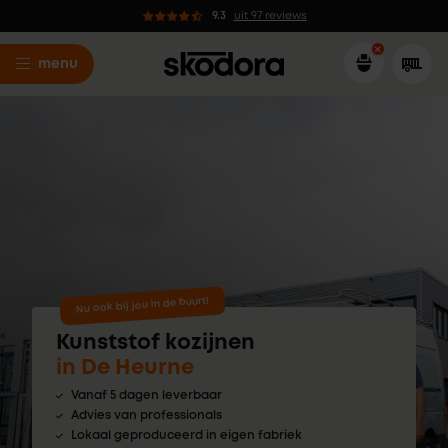
9.3
uit 97 reviews
menu
Nu ook bij jou in de buurt!
Kunststof kozijnen
in De Heurne
Vanaf 5 dagen leverbaar
Advies van professionals
Lokaal geproduceerd in eigen fabriek