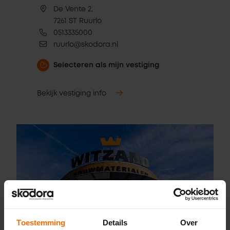
De Vente 2,
7261 ST Ruurlo
0513335000
ruurlo@skodora.nl
Selecteren als mijn vestiging
Bekijk vestiging info
Toestemming
Details
Over