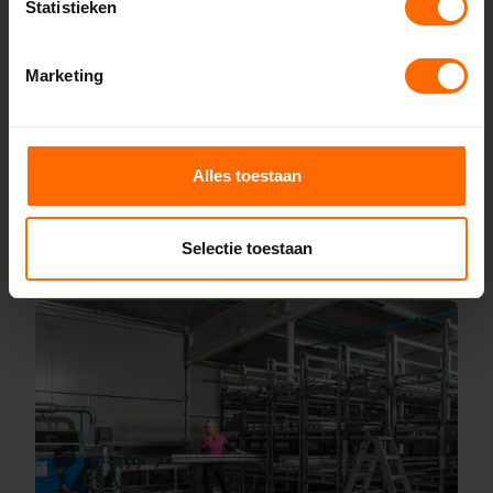
Statistieken
zonder omwegen. We produceren alles zelf in onze
fabrieken in Heerenveen en Meppel, wat zorgt voor scherpe
Marketing
prijzen en korte productietijden. Jouw kozijnen stel je
samen met onze online configurator en vanaf vijf
werkdagen liggen ze klaar bij een van onze vestigingen in
de buurt De Heurne. Heb je vragen? Dan staan onze
Alles toestaan
vakmensen direct voor je klaar.
Selectie toestaan
Lees meer over onze fabriek