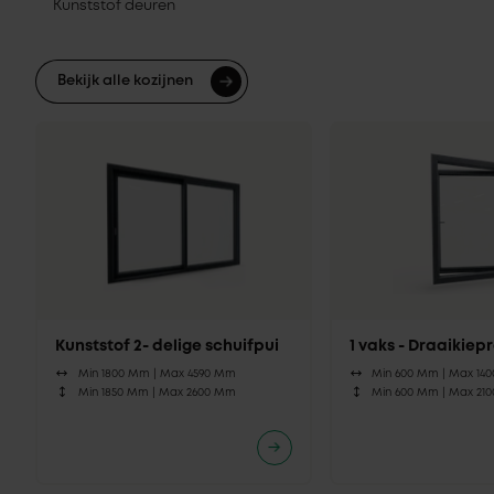
Kunststof deuren
Bekijk alle kozijnen
Kunststof 2- delige schuifpui
1 vaks - Draaikie
Min 1800 Mm |
Max 4590 Mm
Min 600 Mm |
Max 14
Min 1850 Mm |
Max 2600 Mm
Min 600 Mm |
Max 21