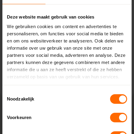
Pick-up point
Eibergen – Witzand
Deze website maakt gebruik van cookies
We gebruiken cookies om content en advertenties te
Kiefteweg 2,
personaliseren, om functies voor social media te bieden
7151 HT Eibergen
en om ons websiteverkeer te analyseren. Ook delen we
0513335000
informatie over uw gebruik van onze site met onze
eibergen@skodora.nl
partners voor social media, adverteren en analyse. Deze
Selecteren als mijn vestiging
partners kunnen deze gegevens combineren met andere
informatie die u aan ze heeft verstrekt of die ze hebben
Bekijk vestiging info
verzameld op basis van uw gebruik van hun services.
Toestemmingsselectie
Noodzakelijk
Voorkeuren
Lokaal geproduceerd in onze eigen
fabriek
Bij Skodora bestel je kunststof kozijnen van topkwaliteit,