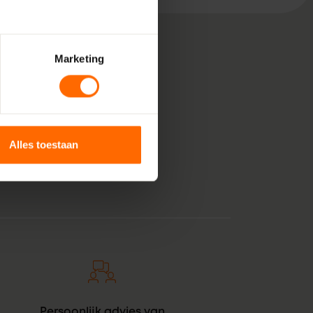
Marketing
, bestaande uit pure
 voor jouw klus in
unststof kozijnen
Alles toestaan
anje tintje. En zie
Persoonlijk advies van