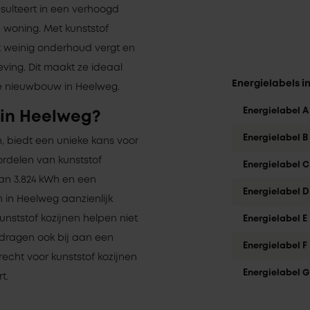
esulteert in een verhoogd
woning. Met kunststof
t weinig onderhoud vergt en
ving. Dit maakt ze ideaal
Energielabels i
ge nieuwbouw in Heelweg.
Energielabel A
 in Heelweg?
Energielabel B
n, biedt een unieke kans voor
ordelen van kunststof
Energielabel C
an 3.824 kWh en een
Energielabel D
 in Heelweg aanzienlijk
unststof kozijnen helpen niet
Energielabel E
 dragen ook bij aan een
Energielabel F
recht voor kunststof kozijnen
Energielabel G
t.