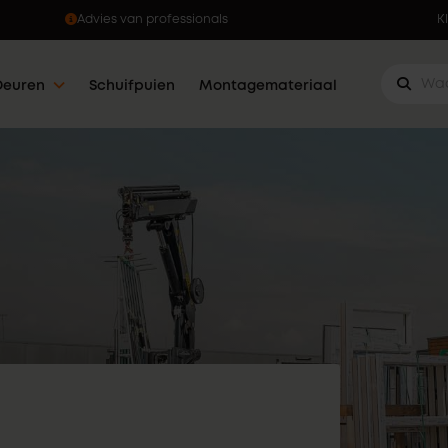
Ophalen wanneer jou dat u
K
Deuren
Schuifpuien
Montagemateriaal