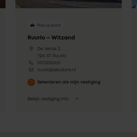
Pick-up point
Ruurlo – Witzand
De Vente 2,
7261 ST Ruurlo
0513335000
ruurlo@skodora.nl
Selecteren als mijn vestiging
Bekijk vestiging info