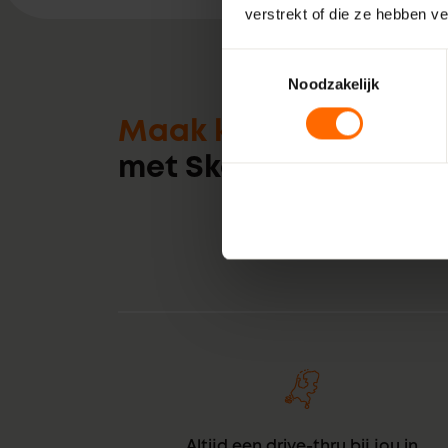
verstrekt of die ze hebben v
Toestemmingsselectie
Noodzakelijk
Maak kennis
met Skodora
Altijd een drive-thru bij jou in