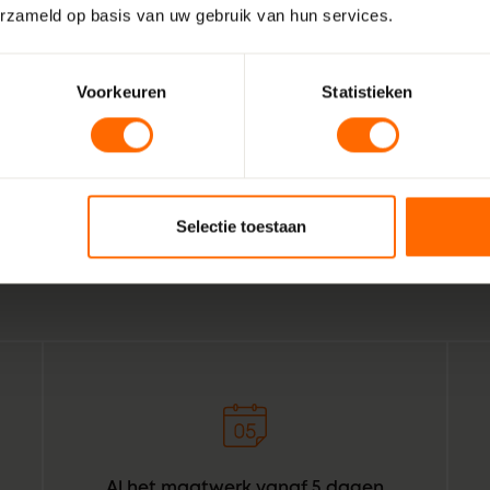
erzameld op basis van uw gebruik van hun services.
Voorkeuren
Statistieken
Wij zijn Skodora. Een gepassioneerd, lokaal familiebedrijf
vakmensen. Echte professionals die weten wat het beste is
Heelweg. Combineer dat met de wil om het bestellen van k
Selectie toestaan
voor bouwprofessionals simpeler te maken. Geef het een or
daar: Skodora in een notendop.
Al het maatwerk vanaf 5 dagen