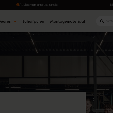
Ophalen wanneer jou dat uitkomt
K
Deuren
Schuifpuien
Montagemateriaal