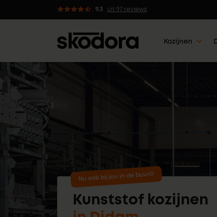
dvies van professionals
9.3
uit 97 reviews
Kozijnen
Nu ook bij jou in de buurt!
Kunststof kozijnen