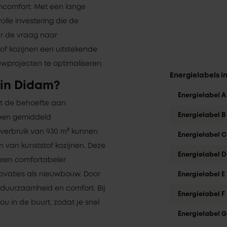
oncomfort. Met een lange
olle investering die de
ar de vraag naar
of kozijnen een uitstekende
wprojecten te optimaliseren.
Energielabels i
 in Didam?
Energielabel A
wat de behoefte aan
Energielabel B
 een gemiddeld
verbruik van 930 m³ kunnen
Energielabel C
 van kunststof kozijnen. Deze
Energielabel D
r een comfortabeler
novaties als nieuwbouw. Door
Energielabel E
in duurzaamheid en comfort. Bij
Energielabel F
jou in de buurt, zodat je snel
Energielabel G