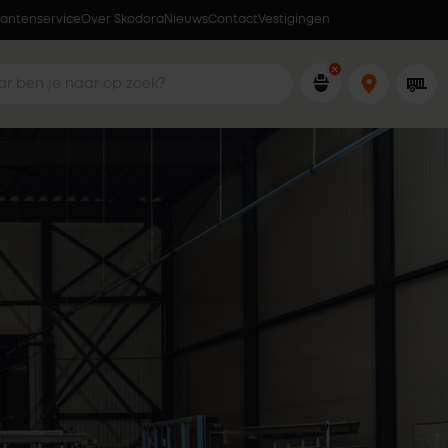
lantenservice
Over Skodora
Lokaal geproduceerd in eigen fabriek
Nieuws
Contact
Vestigingen