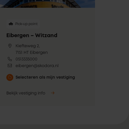
Pick-up point
Eibergen – Witzand
Kiefteweg 2,
7151 HT Eibergen
0513335000
eibergen@skodora.nl
Selecteren als mijn vestiging
Bekijk vestiging info