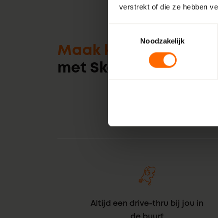
verstrekt of die ze hebben v
Toestemmingsselectie
Noodzakelijk
Maak kennis
met Skodora
Altijd een drive-thru bij jou in
de buurt