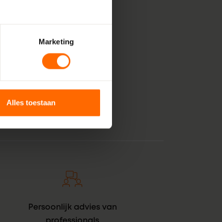
Marketing
, bestaande uit pure
 voor jouw klus in
ststof kozijnen voor
tintje. En zie daar:
Alles toestaan
Persoonlijk advies van
professionals