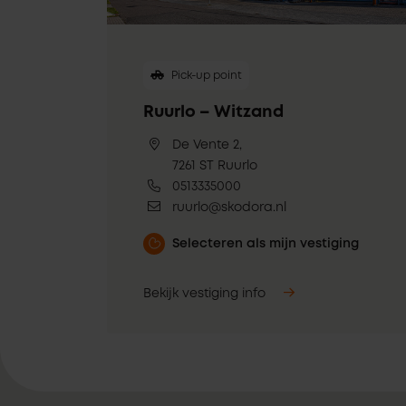
Pick-up point
Ruurlo – Witzand
De Vente 2,
7261 ST Ruurlo
0513335000
ruurlo@skodora.nl
Selecteren als mijn vestiging
Bekijk vestiging info