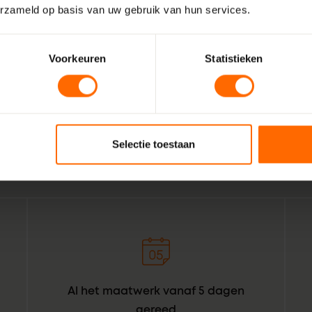
erzameld op basis van uw gebruik van hun services.
Voorkeuren
Statistieken
Wij zijn Skodora. Een gepassioneerd, lokaal familiebedrijf
vakmensen. Echte professionals die weten wat het beste is
Didam. Combineer dat met de wil om het bestellen van kun
bouwprofessionals simpeler te maken. Geef het een oranje 
Selectie toestaan
Skodora in een notendop.
Al het maatwerk vanaf 5 dagen
gereed