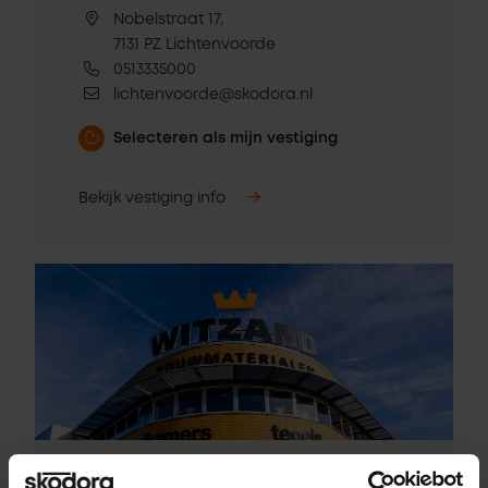
Nobelstraat 17,
7131 PZ Lichtenvoorde
0513335000
lichtenvoorde@skodora.nl
Selecteren als mijn vestiging
Bekijk vestiging info