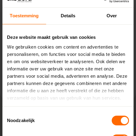
Pick-up point
Toestemming
Details
Over
Eibergen – Witzand
Kiefteweg 2,
7151 HT Eibergen
Deze website maakt gebruik van cookies
0513335000
We gebruiken cookies om content en advertenties te
eibergen@skodora.nl
personaliseren, om functies voor social media te bieden
Selecteren als mijn vestiging
en om ons websiteverkeer te analyseren. Ook delen we
informatie over uw gebruik van onze site met onze
partners voor social media, adverteren en analyse. Deze
Bekijk vestiging info
partners kunnen deze gegevens combineren met andere
informatie die u aan ze heeft verstrekt of die ze hebben
verzameld op basis van uw gebruik van hun services.
Toestemmingsselectie
Lokaal geproduceerd in onze eigen
Noodzakelijk
fabriek
Bij Skodora bestel je kunststof kozijnen rechtstreeks bij de