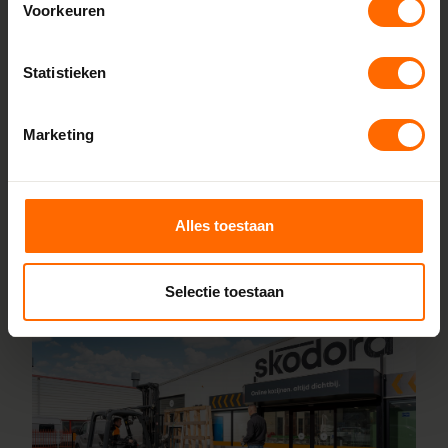
Voorkeuren
bron, zonder tussenhandelaren. Met onze fabrieken in
Heerenveen en Meppel garanderen we scherpe prijzen,
Statistieken
korte productietijden en topkwaliteit. Wij maken kunststof
kozijnen bestellen simpel en snel. Configureer jouw kozijnen
online en wij leveren ze vanaf vijf werkdagen af bij een van
Marketing
onze vestigingen in de buurt van Wehl. Heb je vragen over
inmeten of maatwerk? Ons team van vakmensen staat
altijd voor je klaar.
Alles toestaan
Lees meer over onze fabriek
Selectie toestaan