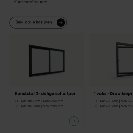
Kunststof deuren
Bekijk alle kozijnen
Kunststof 2- delige schuifpui
1 vaks - Draaikie
Min 1800 Mm |
Max 4590 Mm
Min 600 Mm |
Max 14
Min 1850 Mm |
Max 2600 Mm
Min 600 Mm |
Max 21