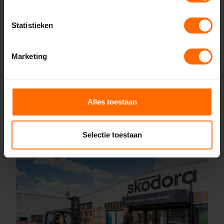
Bij Skodora bestel je kunststof kozijnen rechtstreeks bij de
bron, zonder tussenhandelaren. Met onze fabrieken in
Statistieken
Heerenveen en Meppel garanderen we scherpe prijzen,
korte productietijden en topkwaliteit. Wij maken kunststof
Marketing
kozijnen bestellen simpel en snel. Configureer jouw kozijnen
online en wij leveren ze vanaf vijf werkdagen af bij een van
onze vestigingen in de buurt van Haulerwijk. Heb je vragen
over inmeten of maatwerk? Ons team van vakmensen
Alles toestaan
staat altijd voor je klaar.
Lees meer over onze fabriek
Selectie toestaan