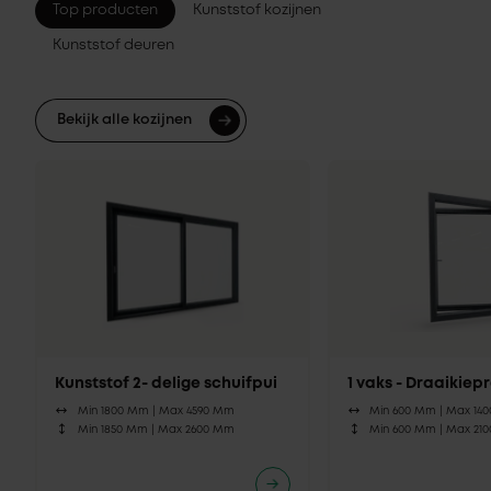
Top producten
Kunststof kozijnen
Kunststof deuren
Bekijk alle kozijnen
Kunststof 2- delige schuifpui
1 vaks - Draaikie
Min 1800 Mm |
Max 4590 Mm
Min 600 Mm |
Max 14
Min 1850 Mm |
Max 2600 Mm
Min 600 Mm |
Max 21