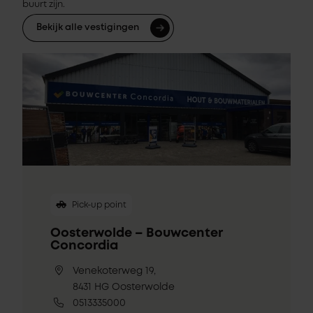
buurt zijn.
Bekijk alle vestigingen
Pick-up point
Oosterwolde – Bouwcenter
Concordia
Venekoterweg 19,
8431 HG Oosterwolde
0513335000