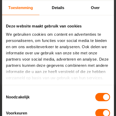
Pick-up point
Toestemming
Details
Over
Drachten – Bouwcenter
Concordia
Deze website maakt gebruik van cookies
Marconilaan 5,
9207 JC Drachten
We gebruiken cookies om content en advertenties te
0513335000
personaliseren, om functies voor social media te bieden
drachten@skodora.nl
en om ons websiteverkeer te analyseren. Ook delen we
informatie over uw gebruik van onze site met onze
Selecteren als mijn vestiging
partners voor social media, adverteren en analyse. Deze
partners kunnen deze gegevens combineren met andere
Bekijk vestiging info
informatie die u aan ze heeft verstrekt of die ze hebben
verzameld op basis van uw gebruik van hun services.
Toestemmingsselectie
Noodzakelijk
Lokaal geproduceerd in onze eigen
fabriek
Voorkeuren