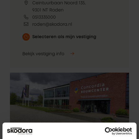
Ceintuurbaan Noord 135,
9301 NT Roden
0513335000
roden@skodora.nl
Selecteren als mijn vestiging
Bekijk vestiging info