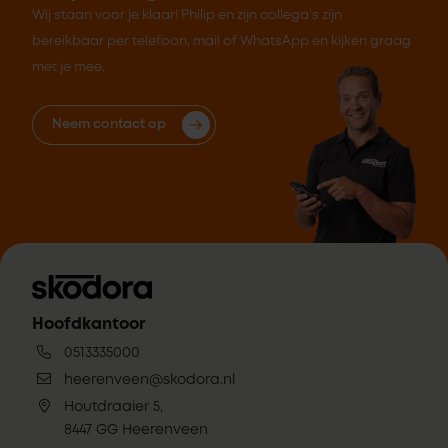
Wij staan voor je klaar! Philip en zijn collega's zijn
bereikbaar per telefoon, mail of WhatsApp en kijken graag
met je mee.
Neem contact op
Hoofdkantoor
0513335000
heerenveen@skodora.nl
Houtdraaier 5,
8447 GG Heerenveen