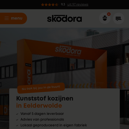
9.3
uit 97 reviews
menu
Nu ook bij jou in de buurt!
Kunststof kozijnen
in Eelderwolde
Vanaf 5 dagen leverbaar
Advies van professionals
Lokaal geproduceerd in eigen fabriek