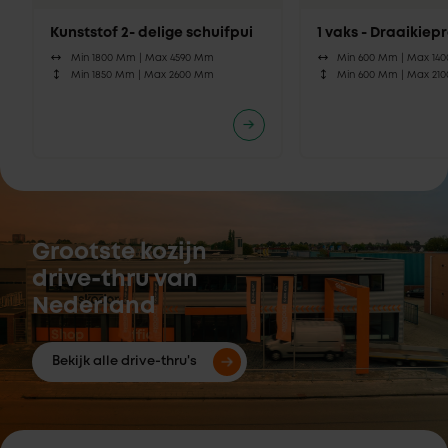
Kunststof 2- delige schuifpui
1 vaks - Draaikie
Min 1800 Mm |
Max 4590 Mm
Min 600 Mm |
Max 14
Min 1850 Mm |
Max 2600 Mm
Min 600 Mm |
Max 21
Grootste kozijn
drive-thru van
Nederland
Bekijk alle drive-thru's