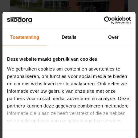
Toestemming
Details
Over
Pick-up point
Drachten – Bouwcenter
Deze website maakt gebruik van cookies
Concordia
We gebruiken cookies om content en advertenties te
Marconilaan 5,
personaliseren, om functies voor social media te bieden
9207 JC Drachten
en om ons websiteverkeer te analyseren. Ook delen we
0513335000
informatie over uw gebruik van onze site met onze
drachten@skodora.nl
partners voor social media, adverteren en analyse. Deze
Selecteren als mijn vestiging
partners kunnen deze gegevens combineren met andere
informatie die u aan ze heeft verstrekt of die ze hebben
verzameld op basis van uw gebruik van hun services.
Bekijk vestiging info
Toestemmingsselectie