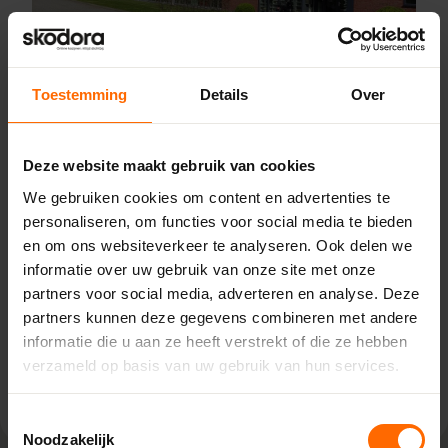
Toestemming
Details
Over
Pick-up point
Drachten – Bouwcenter
Deze website maakt gebruik van cookies
Concordia
We gebruiken cookies om content en advertenties te
Marconilaan 5,
personaliseren, om functies voor social media te bieden
9207 JC Drachten
en om ons websiteverkeer te analyseren. Ook delen we
0513335000
informatie over uw gebruik van onze site met onze
drachten@skodora.nl
partners voor social media, adverteren en analyse. Deze
Selecteren als mijn vestiging
partners kunnen deze gegevens combineren met andere
informatie die u aan ze heeft verstrekt of die ze hebben
verzameld op basis van uw gebruik van hun services.
Bekijk vestiging info
Toestemmingsselectie
Noodzakelijk