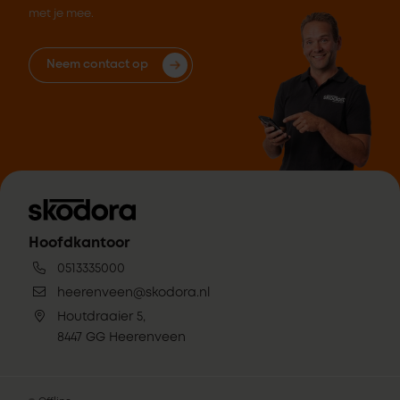
met je mee.
Neem contact op
Hoofdkantoor
0513335000
heerenveen@skodora.nl
Houtdraaier 5,
8447 GG Heerenveen