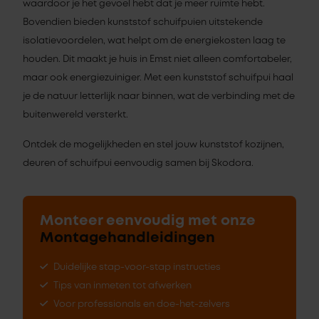
waardoor je het gevoel hebt dat je meer ruimte hebt.
Bovendien bieden kunststof schuifpuien uitstekende
isolatievoordelen, wat helpt om de energiekosten laag te
houden. Dit maakt je huis in Emst niet alleen comfortabeler,
maar ook energiezuiniger. Met een kunststof schuifpui haal
je de natuur letterlijk naar binnen, wat de verbinding met de
buitenwereld versterkt.
Ontdek de mogelijkheden en stel jouw kunststof kozijnen,
deuren of schuifpui eenvoudig samen bij Skodora.
Monteer eenvoudig met onze
Montagehandleidingen
Duidelijke stap-voor-stap instructies
Tips van inmeten tot afwerken
Voor professionals en doe-het-zelvers