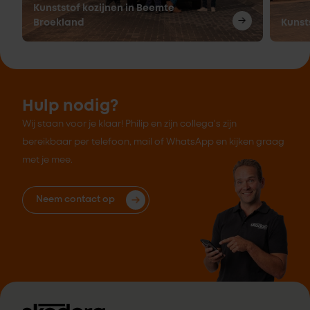
Kunststof kozijnen in Beemte
Broekland
Kunst
Hulp nodig?
Wij staan voor je klaar! Philip en zijn collega's zijn
bereikbaar per telefoon, mail of WhatsApp en kijken graag
met je mee.
Neem contact op