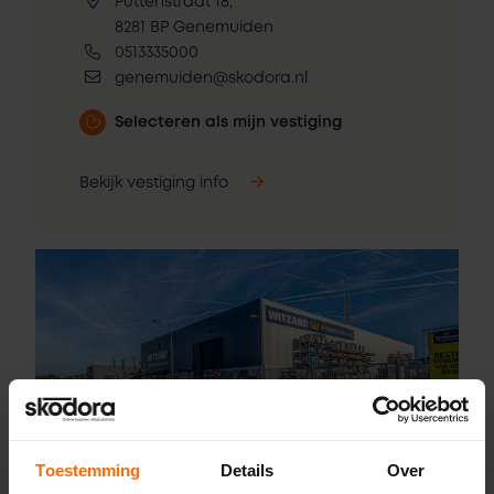
Puttenstraat 18,
8281 BP Genemuiden
0513335000
genemuiden@skodora.nl
Selecteren als mijn vestiging
Bekijk vestiging info
Toestemming
Details
Over
Pick-up point