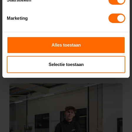
bron, zonder tussenhandelaren. Met onze fabrieken in
Heerenveen en Meppel garanderen we scherpe prijzen,
Marketing
korte productietijden en topkwaliteit. Wij maken kunststof
kozijnen bestellen simpel en snel. Configureer jouw kozijnen
online en wij leveren ze vanaf vijf werkdagen af bij een van
onze vestigingen in de buurt van Emst. Heb je vragen over
Alles toestaan
inmeten of maatwerk? Ons team van vakmensen staat
altijd voor je klaar.
Selectie toestaan
Lees meer over onze fabriek