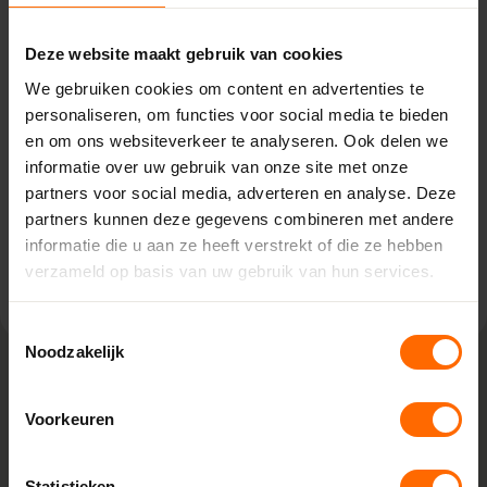
Ruurlo – Witzand
Deze website maakt gebruik van cookies
De Vente 2,
We gebruiken cookies om content en advertenties te
7261 ST Ruurlo
personaliseren, om functies voor social media te bieden
0513335000
en om ons websiteverkeer te analyseren. Ook delen we
ruurlo@skodora.nl
informatie over uw gebruik van onze site met onze
partners voor social media, adverteren en analyse. Deze
Selecteren als mijn vestiging
partners kunnen deze gegevens combineren met andere
informatie die u aan ze heeft verstrekt of die ze hebben
Bekijk vestiging info
verzameld op basis van uw gebruik van hun services.
Toestemmingsselectie
Noodzakelijk
Lokaal geproduceerd in onze eigen
Voorkeuren
fabriek
Bij Skodora bestel je kunststof kozijnen rechtstreeks bij de
Statistieken