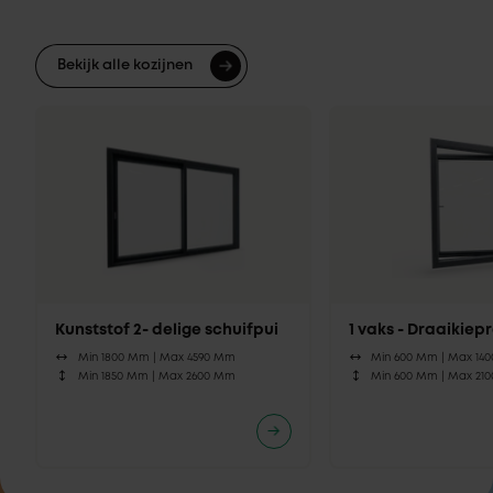
Bekijk alle kozijnen
Kunststof 2- delige schuifpui
1 vaks - Draaikie
Min 1800 Mm |
Max 4590 Mm
Min 600 Mm |
Max 14
Min 1850 Mm |
Max 2600 Mm
Min 600 Mm |
Max 21