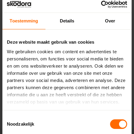
Toestemming
Details
Over
Pick-up point
Deze website maakt gebruik van cookies
Ruurlo – Witzand
We gebruiken cookies om content en advertenties te
personaliseren, om functies voor social media te bieden
De Vente 2,
en om ons websiteverkeer te analyseren. Ook delen we
7261 ST Ruurlo
informatie over uw gebruik van onze site met onze
0513335000
partners voor social media, adverteren en analyse. Deze
ruurlo@skodora.nl
partners kunnen deze gegevens combineren met andere
Selecteren als mijn vestiging
informatie die u aan ze heeft verstrekt of die ze hebben
verzameld op basis van uw gebruik van hun services.
Bekijk vestiging info
Toestemmingsselectie
Noodzakelijk