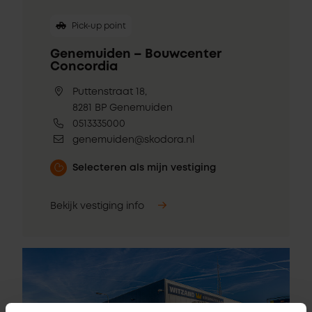
Pick-up point
Genemuiden – Bouwcenter
Concordia
Puttenstraat 18,
8281 BP Genemuiden
0513335000
genemuiden@skodora.nl
Selecteren als mijn vestiging
Bekijk vestiging info