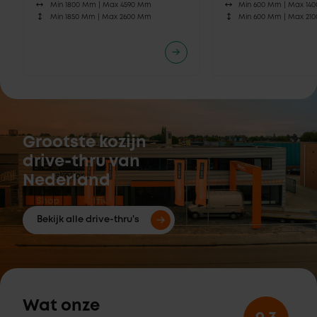
Min 1800 Mm |
Max 4590 Mm
Min 600 Mm |
Max 14
Min 1850 Mm |
Max 2600 Mm
Min 600 Mm |
Max 21
Grootste kozijn
drive-thru van
Nederland
Bekijk alle drive-thru's
Wat onze