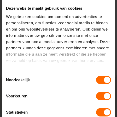
Eibergen – Witzand
Deze website maakt gebruik van cookies
We gebruiken cookies om content en advertenties te
Kiefteweg 2,
personaliseren, om functies voor social media te bieden
7151 HT Eibergen
en om ons websiteverkeer te analyseren. Ook delen we
0513335000
eibergen@skodora.nl
informatie over uw gebruik van onze site met onze
partners voor social media, adverteren en analyse. Deze
Selecteren als mijn vestiging
partners kunnen deze gegevens combineren met andere
informatie die u aan ze heeft verstrekt of die ze hebben
Bekijk vestiging info
verzameld op basis van uw gebruik van hun services.
Toestemmingsselectie
Noodzakelijk
Voorkeuren
Lokaal geproduceerd in onze eigen
fabriek
Bij Skodora bestel je kunststof kozijnen van topkwaliteit,
Statistieken
zonder omwegen. We produceren alles zelf in onze