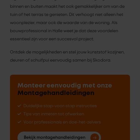
binnen en buiten maakt het ook gemakkelijker om van de
tuin of het terras te genieten. Dit verhoogt niet alleen het
woonplezier, maar ook de waarde van de woning. Als
bouwprofessional in Halle weet je dat deze voordelen
essentieel zijn voor een succesvol project.
Ontdek de mogelijkheden en stel jouw kunststof kozijnen,
deuren of schuifpui eenvoudig samen bij Skodora.
Monteer eenvoudig met onze
Montagehandleidingen
Duidelijke stap-voor-stap instructies
Tips van inmeten tot afwerken
Voor professionals en doe-het-zelvers
Bekijk montagehandleidingen