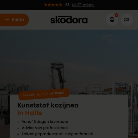
9.3
uit 97 reviews
menu
Nu ook bij jou in de buurt!
Kunststof kozijnen
in Halle
Vanaf 5 dagen leverbaar
Advies van professionals
Lokaal geproduceerd in eigen fabriek