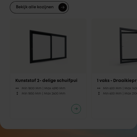
Bekijk alle kozijnen
Kunststof 2- delige schuifpui
1 vaks - Draaikie
Min 1800 Mm |
Max 4590 Mm
Min 600 Mm |
Max 14
Min 1850 Mm |
Max 2600 Mm
Min 600 Mm |
Max 21