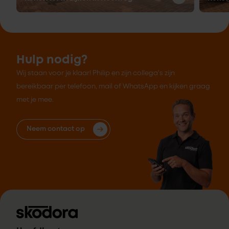
Hulp nodig?
Wij staan voor je klaar! Philip en zijn collega's zijn
bereikbaar per telefoon, mail of WhatsApp en kijken graag
met je mee.
Neem contact op