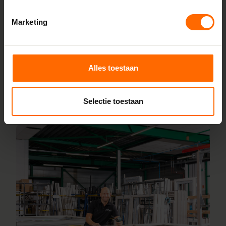
fabrieken in Heerenveen en Meppel, wat zorgt voor scherpe
Marketing
prijzen en korte productietijden. Jouw kozijnen stel je
samen met onze online configurator en vanaf vijf
werkdagen liggen ze klaar bij een van onze vestigingen in
de buurt Halle. Heb je vragen? Dan staan onze vakmensen
Alles toestaan
direct voor je klaar.
Selectie toestaan
Lees meer over onze fabriek