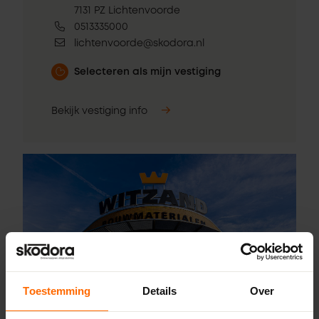
7131 PZ Lichtenvoorde
0513335000
lichtenvoorde@skodora.nl
Selecteren als mijn vestiging
Bekijk vestiging info
Toestemming
Details
Over
Pick-up point