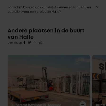
Kan ik bij Skodora ook kunststof deuren en schuifpuien
bestellen voor een project in Halle?
Andere plaatsen in de buurt
van Halle
Deel dit op
Kunststof kozijnen in Heelweg
Kunst