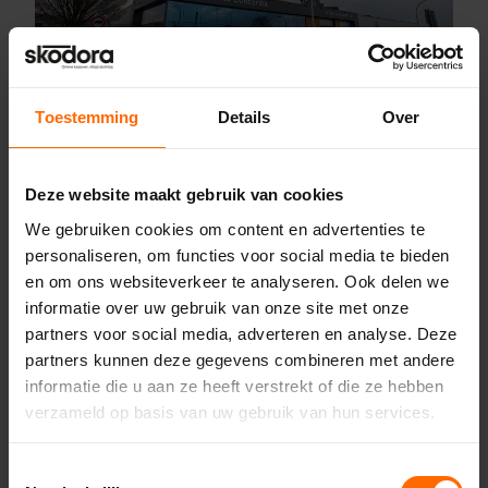
Toestemming
Details
Over
Pick-up point
Deze website maakt gebruik van cookies
Meppel – Bouwcenter Concordia
We gebruiken cookies om content en advertenties te
Pieter Mastebroekweg 28,
personaliseren, om functies voor social media te bieden
7942 JZ Meppel
en om ons websiteverkeer te analyseren. Ook delen we
0513335000
informatie over uw gebruik van onze site met onze
meppel@skodora.nl
partners voor social media, adverteren en analyse. Deze
partners kunnen deze gegevens combineren met andere
Selecteren als mijn vestiging
informatie die u aan ze heeft verstrekt of die ze hebben
verzameld op basis van uw gebruik van hun services.
Bekijk vestiging info
Toestemmingsselectie