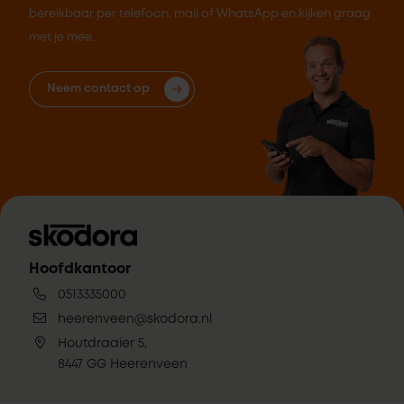
bereikbaar per telefoon, mail of WhatsApp en kijken graag
met je mee.
Neem contact op
Hoofdkantoor
0513335000
heerenveen@skodora.nl
Houtdraaier 5,
8447 GG Heerenveen