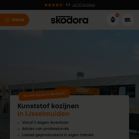
9.3
uit 97 reviews
menu
Nu ook bij jou in de buurt!
Kunststof kozijnen
in IJsselmuiden
Vanaf 5 dagen leverbaar
Advies van professionals
Lokaal geproduceerd in eigen fabriek