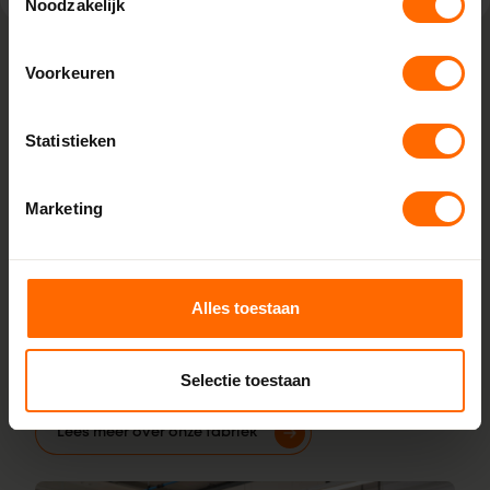
Noodzakelijk
Voorkeuren
Lokaal geproduceerd in onze eigen
fabriek
Statistieken
Bij Skodora bestel je kunststof kozijnen rechtstreeks bij de
bron, zonder tussenhandelaren. Met onze fabrieken in
Marketing
Heerenveen en Meppel garanderen we scherpe prijzen,
korte productietijden en topkwaliteit. Wij maken kunststof
kozijnen bestellen simpel en snel. Configureer jouw kozijnen
online en wij leveren ze vanaf vijf werkdagen af bij een van
Alles toestaan
onze vestigingen in de buurt van IJsselmuiden. Heb je
vragen over inmeten of maatwerk? Ons team van
Selectie toestaan
vakmensen staat altijd voor je klaar.
Lees meer over onze fabriek