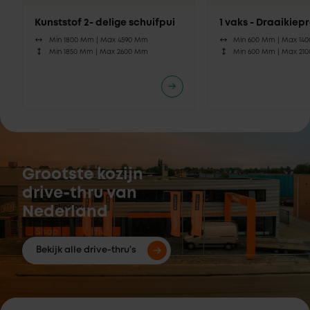
Kunststof 2- delige schuifpui
1 vaks - Draaikie
Min 1800 Mm |
Max 4590 Mm
Min 600 Mm |
Max 14
Min 1850 Mm |
Max 2600 Mm
Min 600 Mm |
Max 21
Grootste kozijn
drive-thru van
Nederland
Bekijk alle drive-thru's