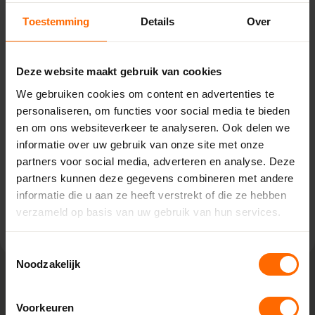
Toestemming
Details
Over
Pick-up point
Steenwijk – Bouwcenter
Concordia
Deze website maakt gebruik van cookies
Korte Baan 4,
We gebruiken cookies om content en advertenties te
8331 LA Steenwijk
personaliseren, om functies voor social media te bieden
0513335000
en om ons websiteverkeer te analyseren. Ook delen we
steenwijk@skodora.nl
informatie over uw gebruik van onze site met onze
partners voor social media, adverteren en analyse. Deze
Selecteren als mijn vestiging
partners kunnen deze gegevens combineren met andere
informatie die u aan ze heeft verstrekt of die ze hebben
Bekijk vestiging info
verzameld op basis van uw gebruik van hun services.
Toestemmingsselectie
Noodzakelijk
Lokaal geproduceerd in onze eigen
Voorkeuren