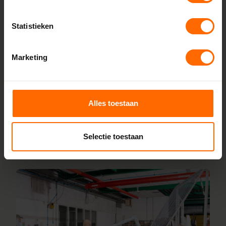
fabriek
Rechtstreeks bestellen bij de fabrikant, dat doe je bij
Statistieken
Skodora. Vanuit onze fabrieken in Heerenveen en Meppel
leveren we kunststof kozijnen van hoge kwaliteit tegen een
Marketing
eerlijke prijs. Dankzij korte productietijden kun je jouw
bestelling al vanaf 5 werkdagen afhalen in de buurt van
Hasselt. Stel je kozijnen online samen en wij leveren ze vanaf
5 werkdagen af bij een vestiging in de buurt. Ook voor
Alles toestaan
advies over maatwerk of montage helpen onze vakmensen
je graag.
Selectie toestaan
Lees meer over onze fabriek