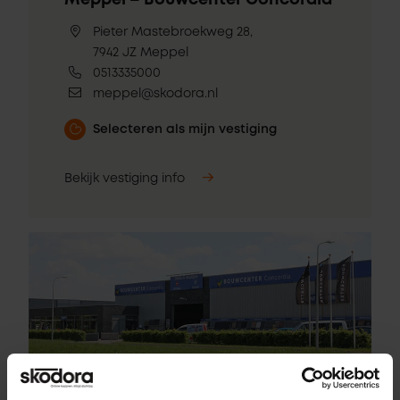
Meppel – Bouwcenter Concordia
Pieter Mastebroekweg 28,
7942 JZ Meppel
0513335000
meppel@skodora.nl
Selecteren als mijn vestiging
Bekijk vestiging info