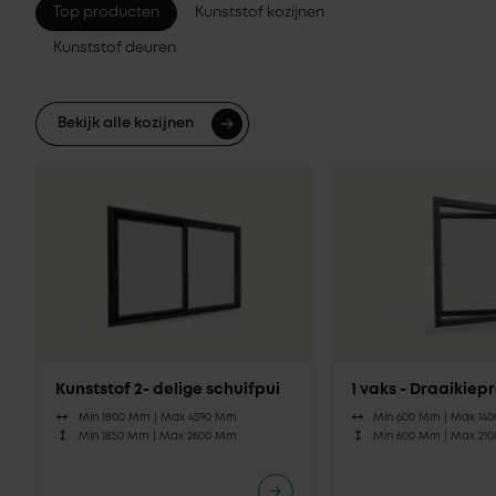
Top producten
Kunststof kozijnen
Kunststof deuren
Bekijk alle kozijnen
Kunststof 2- delige schuifpui
1 vaks - Draaikie
Min 1800 Mm |
Max 4590 Mm
Min 600 Mm |
Max 14
Min 1850 Mm |
Max 2600 Mm
Min 600 Mm |
Max 21