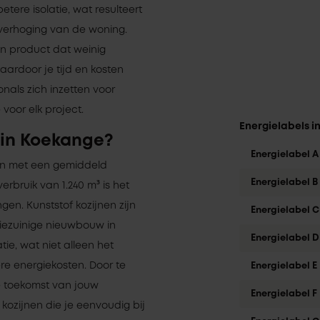
tere isolatie, wat resulteert
erhoging van de woning.
en product dat weinig
ardoor je tijd en kosten
als zich inzetten voor
 voor elk project.
Energielabels i
 in Koekange?
Energielabel A
 en met een gemiddeld
Energielabel B
rbruik van 1.240 m³ is het
gen. Kunststof kozijnen zijn
Energielabel C
iezuinige nieuwbouw in
Energielabel D
ie, wat niet alleen het
e energiekosten. Door te
Energielabel E
de toekomst van jouw
Energielabel F
r kozijnen die je eenvoudig bij