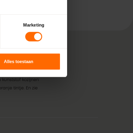
Marketing
Alles toestaan
, bestaande uit pure
 voor jouw klus in
kunststof kozijnen
anje tintje. En zie