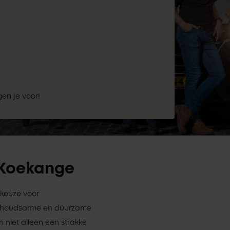
gen je voor!
n Koekange
 keuze voor
derhoudsarme en duurzame
n niet alleen een strakke