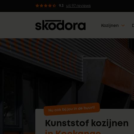
dvies van professionals
9.3
uit 97 reviews
Kozijnen
Nu ook bij jou in de buurt!
Kunststof kozijnen