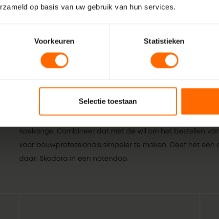
erzameld op basis van uw gebruik van hun services.
Voorkeuren
Statistieken
Selectie toestaan
Wij zijn Skodora. Een gepassioneerd, lokaal familiebedrijf
vakmensen. Echte professionals die weten wat het beste is
Koekange. Combineer dat met de wil om het bestellen van 
voor bouwprofessionals simpeler te maken. Geef het een or
daar: Skodora in een notendop.