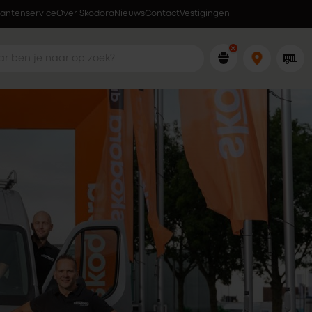
lantenservice
Over Skodora
Lokaal geproduceerd in eigen fabriek
Nieuws
Contact
Vestigingen