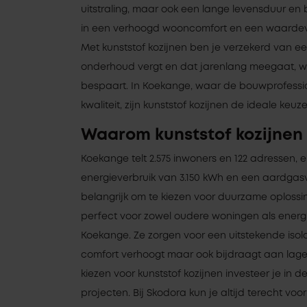
uitstraling, maar ook een lange levensduur en be
in een verhoogd wooncomfort en een waardev
Met kunststof kozijnen ben je verzekerd van e
onderhoud vergt en dat jarenlang meegaat, wa
bespaart. In Koekange, waar de bouwprofession
kwaliteit, zijn kunststof kozijnen de ideale keuze
Waarom kunststof kozijnen
Koekange telt 2.575 inwoners en 122 adressen,
energieverbruik van 3.150 kWh en een aardgasve
belangrijk om te kiezen voor duurzame oplossin
perfect voor zowel oudere woningen als energ
Koekange. Ze zorgen voor een uitstekende isolat
comfort verhoogt maar ook bijdraagt aan lager
kiezen voor kunststof kozijnen investeer je in 
projecten. Bij Skodora kun je altijd terecht voo