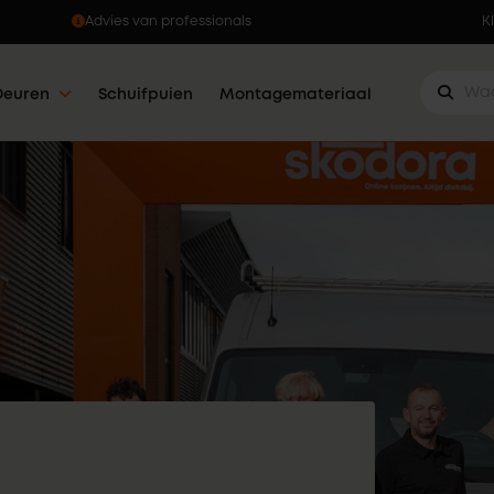
Ophalen wanneer jou dat uitkomt
K
Deuren
Schuifpuien
Montagemateriaal