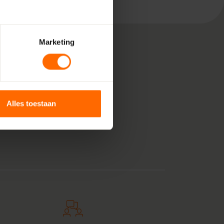
Marketing
, bestaande uit pure
 voor jouw klus in
Alles toestaan
 kunststof kozijnen
anje tintje. En zie