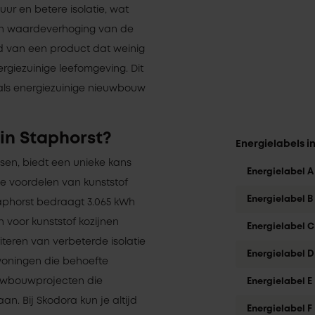
uur en betere isolatie, wat
en waardeverhoging van de
rd van een product dat weinig
giezuinige leefomgeving. Dit
als energiezuinige nieuwbouw
in Staphorst?
Energielabels i
ssen, biedt een unieke kans
Energielabel A
e voordelen van kunststof
Energielabel B
taphorst bedraagt 3.065 kWh
en voor kunststof kozijnen
Energielabel C
iteren van verbeterde isolatie
Energielabel D
 woningen die behoefte
uwbouwprojecten die
Energielabel E
. Bij Skodora kun je altijd
Energielabel F