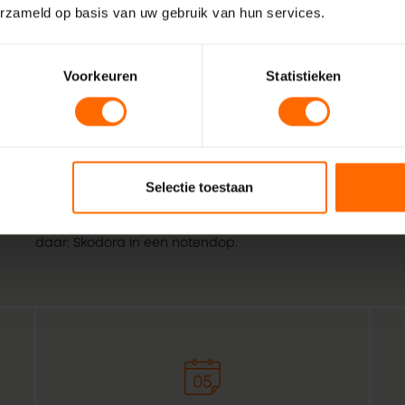
erzameld op basis van uw gebruik van hun services.
Voorkeuren
Statistieken
Wij zijn Skodora. Een gepassioneerd, lokaal familiebedrijf
vakmensen. Echte professionals die weten wat het beste is
Selectie toestaan
Staphorst. Combineer dat met de wil om het bestellen van
voor bouwprofessionals simpeler te maken. Geef het een or
daar: Skodora in een notendop.