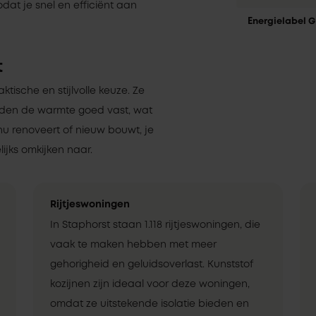
odat je snel en efficiënt aan
Energielabel G
t
aktische en stijlvolle keuze. Ze
uden de warmte goed vast, wat
nu renoveert of nieuw bouwt, je
ijks omkijken naar.
Rijtjeswoningen
In Staphorst staan 1.118 rijtjeswoningen, die
vaak te maken hebben met meer
gehorigheid en geluidsoverlast. Kunststof
kozijnen zijn ideaal voor deze woningen,
omdat ze uitstekende isolatie bieden en