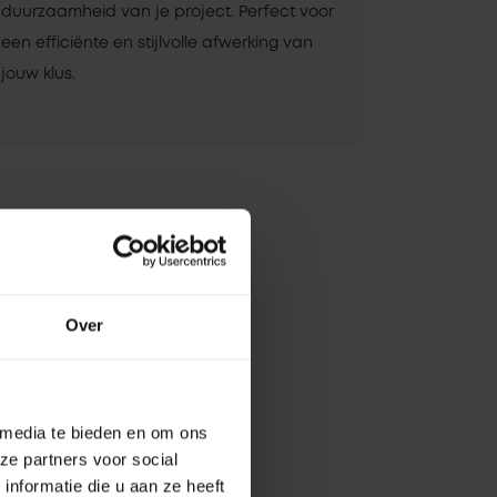
duurzaamheid van je project. Perfect voor
een efficiënte en stijlvolle afwerking van
jouw klus.
Over
 media te bieden en om ons
ze partners voor social
nformatie die u aan ze heeft