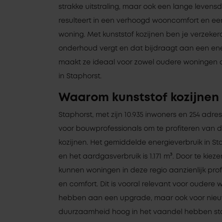
strakke uitstraling, maar ook een lange levensd
resulteert in een verhoogd wooncomfort en e
woning. Met kunststof kozijnen ben je verzeke
onderhoud vergt en dat bijdraagt aan een ener
maakt ze ideaal voor zowel oudere woningen 
in Staphorst.
Waarom kunststof kozijnen 
Staphorst, met zijn 10.935 inwoners en 254 adre
voor bouwprofessionals om te profiteren van d
kozijnen. Het gemiddelde energieverbruik in S
en het aardgasverbruik is 1.171 m³. Door te kiez
kunnen woningen in deze regio aanzienlijk prof
en comfort. Dit is vooral relevant voor oudere
hebben aan een upgrade, maar ook voor nie
duurzaamheid hoog in het vaandel hebben staan