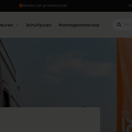
Ophalen wanneer jou dat uitkomt
K
Deuren
Schuifpuien
Montagemateriaal