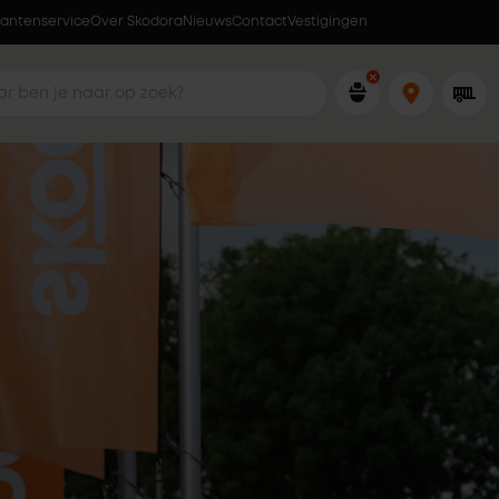
lantenservice
Over Skodora
Lokaal geproduceerd in eigen fabriek
Nieuws
Contact
Vestigingen