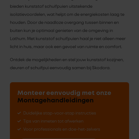
bieden kunststof schuifpuien uitstekende
isolatievoordelen, wat helpt om de energiekosten laag te
houden. Door de naadloze overgang tussen binnen en
buiten kun je optimaal genieten van de omgeving in
Lathum. Met kunststof schuifpuien haal je niet alleen meer
licht in huis, maar ook een gevoel van ruimte en comfort.
Ontdek de mogelijkheden en stel jouw kunststof kozijnen,
deuren of schuifpui eenvoudig samen bij Skodora.
Monteer eenvoudig met onze
Montagehandleidingen
Duidelijke stap-voor-stap instructies
Tips van inmeten tot afwerken
Voor professionals en doe-het-zelvers