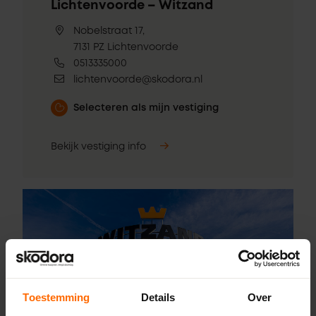
Lichtenvoorde – Witzand
Nobelstraat 17,
7131 PZ Lichtenvoorde
0513335000
lichtenvoorde@skodora.nl
Selecteren als mijn vestiging
Bekijk vestiging info
Toestemming
Details
Over