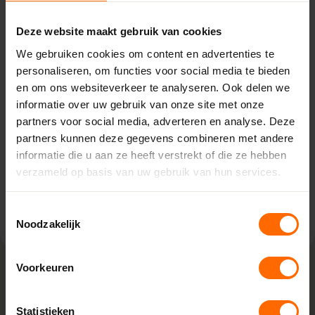
Pick-up point
Deze website maakt gebruik van cookies
We gebruiken cookies om content en advertenties te
Eibergen – Witzand
personaliseren, om functies voor social media te bieden
Kiefteweg 2,
en om ons websiteverkeer te analyseren. Ook delen we
7151 HT Eibergen
informatie over uw gebruik van onze site met onze
0513335000
partners voor social media, adverteren en analyse. Deze
eibergen@skodora.nl
partners kunnen deze gegevens combineren met andere
informatie die u aan ze heeft verstrekt of die ze hebben
Selecteren als mijn vestiging
verzameld op basis van uw gebruik van hun services.
Bekijk vestiging info
Toestemmingsselectie
Noodzakelijk
Voorkeuren
Lokaal geproduceerd in onze eigen
Statistieken
fabriek