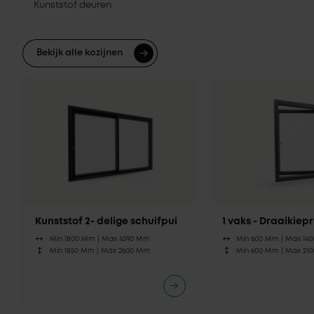
Kunststof deuren
Bekijk alle kozijnen
Kunststof 2- delige schuifpui
1 vaks - Draaikie
Min 1800 Mm |
Max 4590 Mm
Min 600 Mm |
Max 14
Min 1850 Mm |
Max 2600 Mm
Min 600 Mm |
Max 21