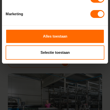
Bij Skodora bestel je kunststof kozijnen van topkwaliteit,
zonder omwegen. We produceren alles zelf in onze
Marketing
fabrieken in Heerenveen en Meppel, wat zorgt voor scherpe
prijzen en korte productietijden. Jouw kozijnen stel je
samen met onze online configurator en vanaf vijf
Alles toestaan
werkdagen liggen ze klaar bij een van onze vestigingen in
de buurt Lathum. Heb je vragen? Dan staan onze
vakmensen direct voor je klaar.
Selectie toestaan
Lees meer over onze fabriek