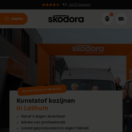
9.3
uit 97 reviews
menu
Nu ook bij jou in de buurt!
Kunststof kozijnen
in Lathum
Vanaf 5 dagen leverbaar
Advies van professionals
Lokaal geproduceerd in eigen fabriek