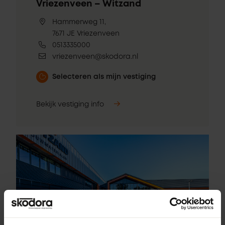
Vriezenveen – Witzand
Hammerweg 11,
7671 JE Vriezenveen
0513335000
vriezenveen@skodora.nl
Selecteren als mijn vestiging
Bekijk vestiging info