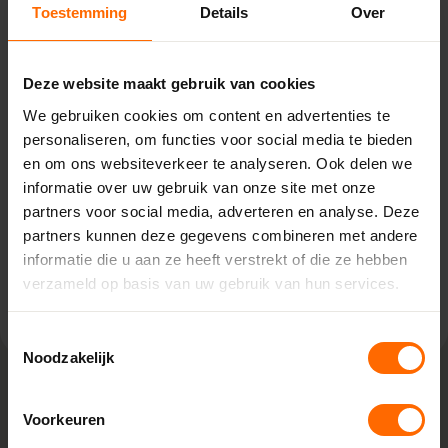
Toestemming
Details
Over
Pick-up point
Almelo – Witzand
Deze website maakt gebruik van cookies
We gebruiken cookies om content en advertenties te
Sluiskade Noordzijde 36,
personaliseren, om functies voor social media te bieden
7602 HR Almelo
en om ons websiteverkeer te analyseren. Ook delen we
0513335000
almelo@skodora.nl
informatie over uw gebruik van onze site met onze
partners voor social media, adverteren en analyse. Deze
Selecteren als mijn vestiging
partners kunnen deze gegevens combineren met andere
informatie die u aan ze heeft verstrekt of die ze hebben
Bekijk vestiging info
verzameld op basis van uw gebruik van hun services.
Toestemmingsselectie
Noodzakelijk
Voorkeuren
Lokaal geproduceerd in onze eigen
fabriek