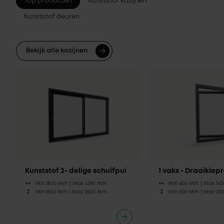
Top producten
Kunststof kozijnen
Kunststof deuren
Bekijk alle kozijnen
Kunststof 2- delige schuifpui
1 vaks - Draaikie
Min 1800 Mm |
Max 4590 Mm
Min 600 Mm |
Max 14
Min 1850 Mm |
Max 2600 Mm
Min 600 Mm |
Max 21