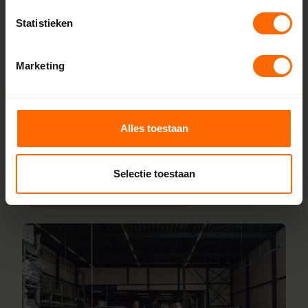
Skodora maakt kunststof kozijnen bestellen eenvoudig.
Statistieken
Doordat we alles zelf produceren in onze fabrieken in
Heerenveen en Meppel, houden we de lijnen kort en de
Marketing
prijzen scherp. Je bestelt rechtstreeks bij de bron, zonder
tussenhandel. Configureer jouw kozijnen online en wij
leveren ze vanaf 5 werkdagen af bij een van onze
vestigingen in de buurt van Lettele. Heb je hulp nodig bij
Alles toestaan
inmeten of specifieke wensen? Ons team staat voor je
klaar.
Selectie toestaan
Lees meer over onze fabriek