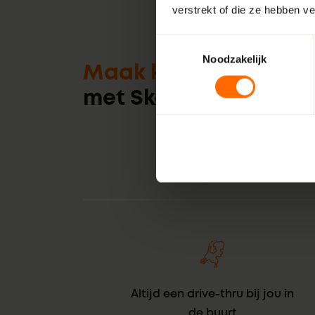
verstrekt of die ze hebben v
Toestemmingsselectie
Noodzakelijk
Maak kennis
met Skodora
Altijd een drive-thru bij jou in
de buurt