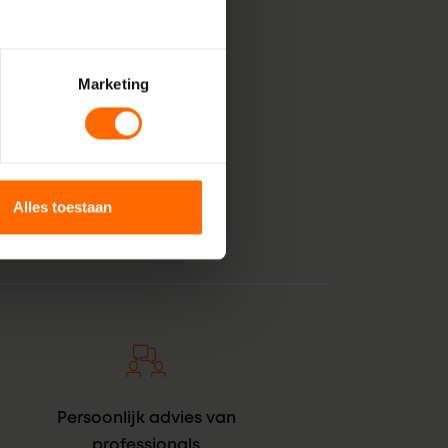
Marketing
, bestaande uit pure
 voor jouw klus in
unststof kozijnen
anje tintje. En zie
Alles toestaan
Persoonlijk advies van
professionals