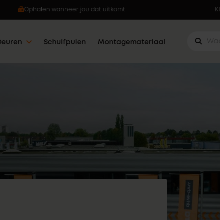
Ophalen wanneer jou dat uitkomt
K
Deuren
Schuifpuien
Montagemateriaal