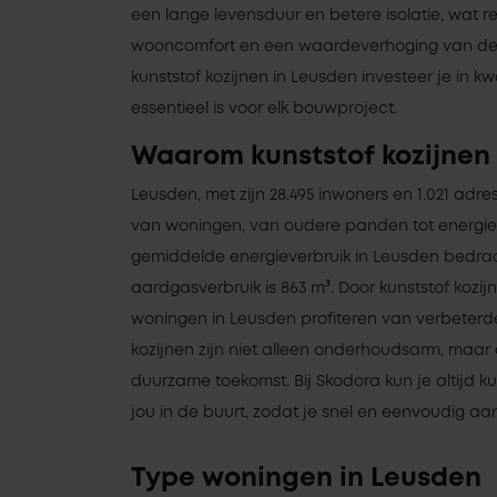
een lange levensduur en betere isolatie, wat r
wooncomfort en een waardeverhoging van de w
kunststof kozijnen in Leusden investeer je in k
essentieel is voor elk bouwproject.
Waarom kunststof kozijnen
Leusden, met zijn 28.495 inwoners en 1.021 adre
van woningen, van oudere panden tot energie
gemiddelde energieverbruik in Leusden bedraa
aardgasverbruik is 863 m³. Door kunststof kozijn
woningen in Leusden profiteren van verbeterde
kozijnen zijn niet alleen onderhoudsarm, maar
duurzame toekomst. Bij Skodora kun je altijd ku
jou in de buurt, zodat je snel en eenvoudig aan
Type woningen in Leusden