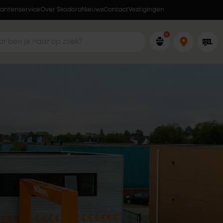
lantenservice
Over Skodora
Lokaal geproduceerd in eigen fabriek
Nieuws
Contact
Vestigingen