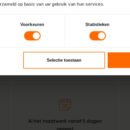
erzameld op basis van uw gebruik van hun services.
Voorkeuren
Statistieken
Wij zijn Skodora. Een gepassioneerd, lokaal familiebedrijf
vakmensen. Echte professionals die weten wat het beste is
Leusden. Combineer dat met de wil om het bestellen van k
voor bouwprofessionals simpeler te maken. Geef het een or
Selectie toestaan
daar: Skodora in een notendop.
Al het maatwerk vanaf 5 dagen
gereed