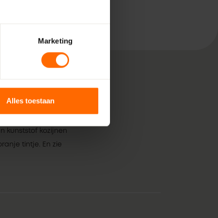
Marketing
Alles toestaan
, bestaande uit pure
 voor jouw klus in
n kunststof kozijnen
anje tintje. En zie