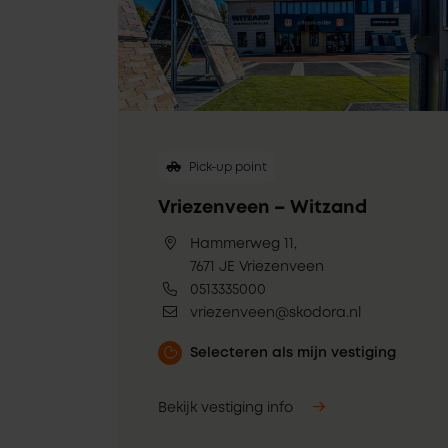
Pick-up point
Vriezenveen – Witzand
Hammerweg 11,
7671 JE Vriezenveen
0513335000
vriezenveen@skodora.nl
Selecteren als mijn vestiging
Bekijk vestiging info