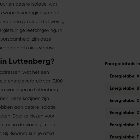
uur en betere isolatie, wat
en waardeverhoging van de
rd van een product dat weinig
rgiezuinige leefomgeving. In
 duurzaamheid, zijn deze
projecten als nieuwbouw.
in Luttenberg?
Energielabels i
 adressen, wat het een
Energielabel A
d energieverbruik van 3.100
Energielabel B
en woningen in Luttenberg
nen. Deze kozijnen zijn
Energielabel C
bben aan betere isolatie,
Energielabel D
ten. Door te kiezen voor
comfort in de woning, maar
Energielabel E
Bij Skodora kun je altijd
Energielabel F