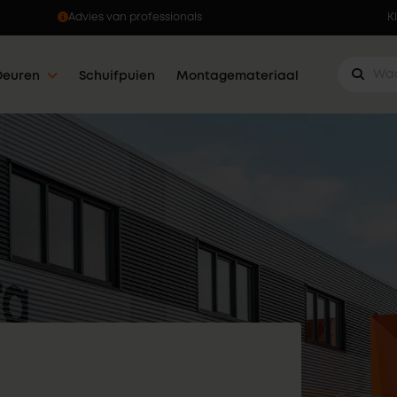
Ophalen wanneer jou dat uitkomt
K
Deuren
Schuifpuien
Montagemateriaal