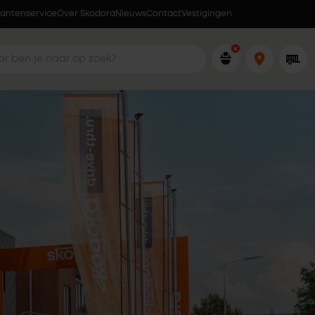
lantenservice
Over Skodora
Lokaal geproduceerd in eigen fabriek
Nieuws
Contact
Vestigingen