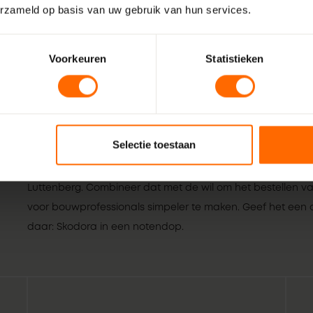
erzameld op basis van uw gebruik van hun services.
Voorkeuren
Statistieken
Selectie toestaan
Wij zijn Skodora. Een gepassioneerd, lokaal familiebedrijf
vakmensen. Echte professionals die weten wat het beste is
Luttenberg. Combineer dat met de wil om het bestellen va
voor bouwprofessionals simpeler te maken. Geef het een or
daar: Skodora in een notendop.