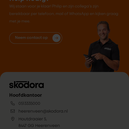
Wij staan voor je klaar! Philip en zijn collega's zijn
bereikbaar per telefoon, mail of WhatsApp en kijken graag
met je mee.
Neem contact op
Hoofdkantoor
0513335000
heerenveen@skodora.nl
Houtdraaier 5,
8447 GG Heerenveen