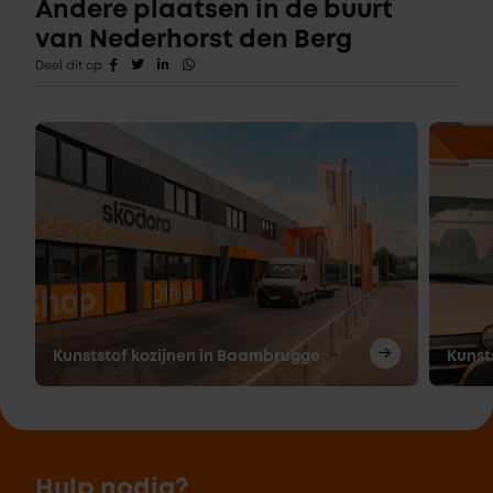
Andere plaatsen in de buurt
van Nederhorst den Berg
Deel dit op
Kunststof kozijnen in Baambrugge
Kunst
Hulp nodig?