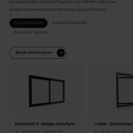
hoogwaardige kunststof kozijnen van Gealan. Stel jouw
project samen en bestel vandaag nog bij Skodora!
Top producten
Kunststof kozijnen
Kunststof deuren
Bekijk alle kozijnen
Kunststof 2- delige schuifpui
1 vaks - Draaikie
Min 1800 Mm |
Max 4590 Mm
Min 600 Mm |
Max 14