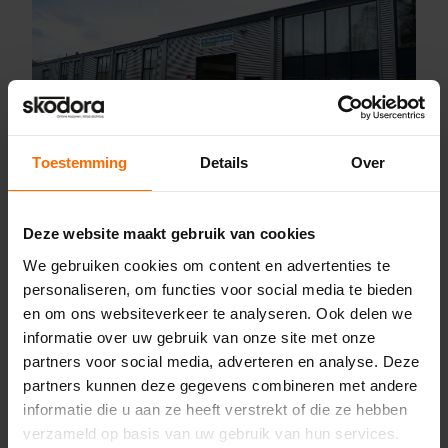
Toestemming
Details
Over
Pick-up point
Deze website maakt gebruik van cookies
Zeist – Van Houwelingen
We gebruiken cookies om content en advertenties te
de la Reylaan 34,
personaliseren, om functies voor social media te bieden
3707 TM Zeist
en om ons websiteverkeer te analyseren. Ook delen we
0513335000
informatie over uw gebruik van onze site met onze
zeist@skodora.nl
partners voor social media, adverteren en analyse. Deze
Selecteren als mijn vestiging
partners kunnen deze gegevens combineren met andere
informatie die u aan ze heeft verstrekt of die ze hebben
verzameld op basis van uw gebruik van hun services.
Bekijk vestiging info