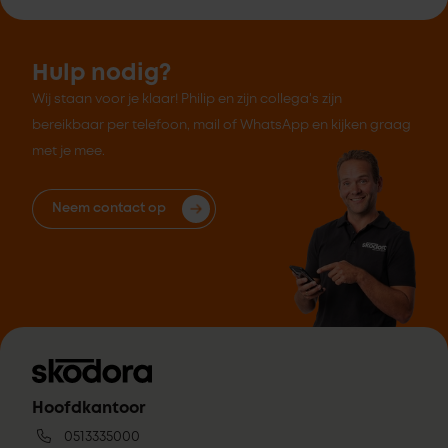
Hulp nodig?
Wij staan voor je klaar! Philip en zijn collega's zijn
bereikbaar per telefoon, mail of WhatsApp en kijken graag
met je mee.
Neem contact op
Hoofdkantoor
0513335000