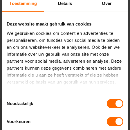
Toestemming
Details
Over
Pick-up point
Zeist – Van Houwelingen
Deze website maakt gebruik van cookies
We gebruiken cookies om content en advertenties te
de la Reylaan 34,
personaliseren, om functies voor social media te bieden
3707 TM Zeist
en om ons websiteverkeer te analyseren. Ook delen we
0513335000
informatie over uw gebruik van onze site met onze
zeist@skodora.nl
partners voor social media, adverteren en analyse. Deze
Selecteren als mijn vestiging
partners kunnen deze gegevens combineren met andere
informatie die u aan ze heeft verstrekt of die ze hebben
Bekijk vestiging info
verzameld op basis van uw gebruik van hun services.
Toestemmingsselectie
Noodzakelijk
Voorkeuren
Lokaal geproduceerd in onze eigen
fabriek