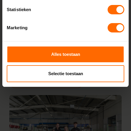
Skodora maakt kunststof kozijnen bestellen eenvoudig.
Statistieken
Doordat we alles zelf produceren in onze fabrieken in
Heerenveen en Meppel, houden we de lijnen kort en de
Marketing
prijzen scherp. Je bestelt rechtstreeks bij de bron, zonder
tussenhandel. Configureer jouw kozijnen online en wij
leveren ze vanaf 5 werkdagen af bij een van onze
vestigingen in de buurt van Polsbroek. Heb je hulp nodig bij
Alles toestaan
inmeten of specifieke wensen? Ons team staat voor je
klaar.
Selectie toestaan
Lees meer over onze fabriek