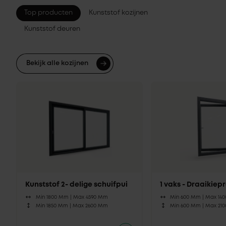
Top producten
Kunststof kozijnen
Kunststof deuren
Bekijk alle kozijnen
Kunststof 2- delige schuifpui
1 vaks - Draaikie
Min 1800 Mm |
Max 4590 Mm
Min 600 Mm |
Max 14
Min 1850 Mm |
Max 2600 Mm
Min 600 Mm |
Max 21