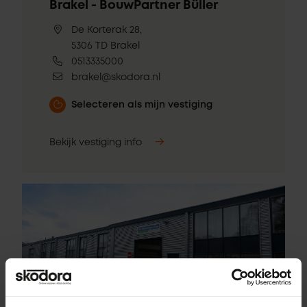
Brakel - BouwPartner Büller
De Korterak 28,
5306 TD Brakel
0513335000
brakel@skodora.nl
Selecteren als mijn vestiging
Bekijk vestiging info