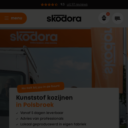
9.3
uit 97 reviews
menu
Nu ook bij jou in de buurt!
Kunststof kozijnen
in Polsbroek
Vanaf 5 dagen leverbaar
Advies van professionals
Lokaal geproduceerd in eigen fabriek