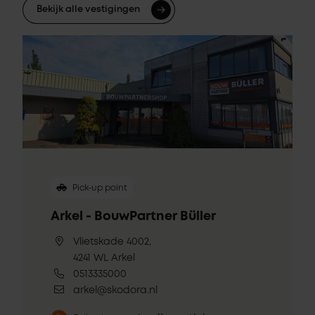
Bekijk alle vestigingen
Pick-up point
Arkel - BouwPartner Büller
Vlietskade 4002,
4241 WL Arkel
0513335000
arkel@skodora.nl