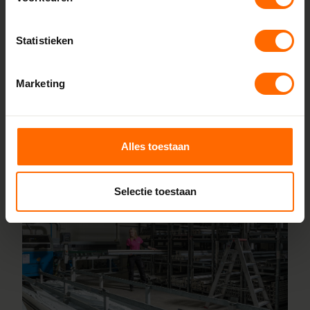
prijzen en korte productietijden. Jouw kozijnen stel je
samen met onze online configurator en vanaf vijf
Statistieken
werkdagen liggen ze klaar bij een van onze vestigingen in
de buurt Oudewater. Heb je vragen? Dan staan onze
Marketing
vakmensen direct voor je klaar.
Lees meer over onze fabriek
Alles toestaan
Selectie toestaan