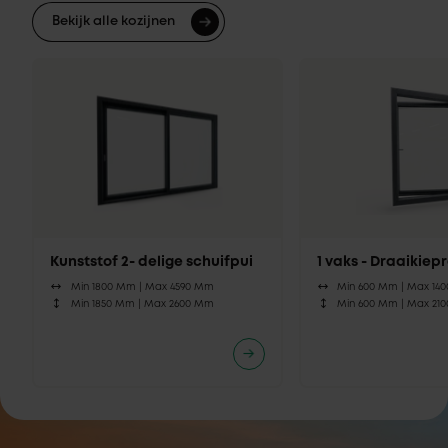
Bekijk alle kozijnen
Kunststof 2- delige schuifpui
1 vaks - Draaikie
Min 1800 Mm |
Max 4590 Mm
Min 600 Mm |
Max 14
Min 1850 Mm |
Max 2600 Mm
Min 600 Mm |
Max 21