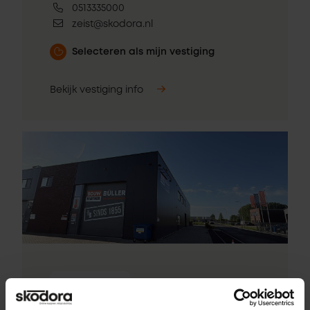
0513335000
zeist@skodora.nl
Selecteren als mijn vestiging
Bekijk vestiging info
Pick-up point