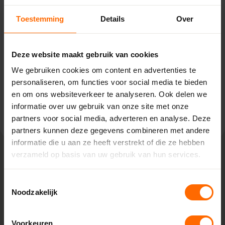
Brakel - BouwPartner Büller
Toestemming
Details
Over
De Korterak 28,
5306 TD Brakel
0513335000
Deze website maakt gebruik van cookies
brakel@skodora.nl
We gebruiken cookies om content en advertenties te
Selecteren als mijn vestiging
personaliseren, om functies voor social media te bieden
en om ons websiteverkeer te analyseren. Ook delen we
Bekijk vestiging info
informatie over uw gebruik van onze site met onze
partners voor social media, adverteren en analyse. Deze
partners kunnen deze gegevens combineren met andere
informatie die u aan ze heeft verstrekt of die ze hebben
verzameld op basis van uw gebruik van hun services.
Lokaal geproduceerd in onze eigen
Toestemmingsselectie
fabriek
Noodzakelijk
Bij Skodora bestel je kunststof kozijnen van topkwaliteit,
zonder omwegen. We produceren alles zelf in onze
Voorkeuren
fabrieken in Heerenveen en Meppel, wat zorgt voor scherpe