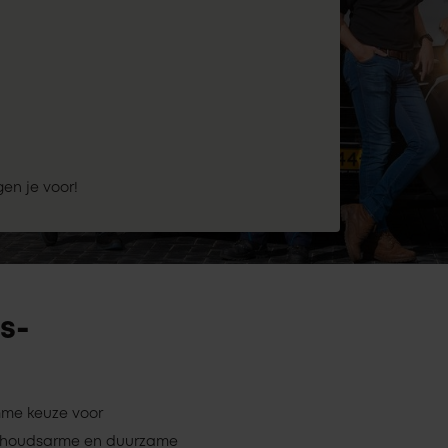
gen je voor!
's-
imme keuze voor
derhoudsarme en duurzame