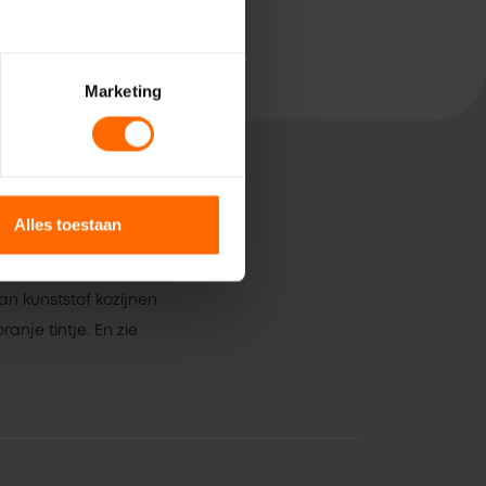
Marketing
Alles toestaan
, bestaande uit pure
voor jouw klus in ‘s-
n kunststof kozijnen
anje tintje. En zie