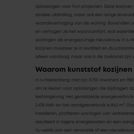
oplossingen voor hun projecten. Deze kozijnen
strakke uitstraling, maar ook een lange levens
waardeverhoging van de woning. Bovendien zor
en verhogen ze het wooncomfort, wat essentiee
woningen als energiezuinige nieuwbouw in s-H
kozijnen investeer je in kwaliteit en duurzaamh
alleen vandaag, maar ook in de toekomst zijn
Waarom kunststof kozijnen
In s-Heerenberg, met zijn 8.750 inwoners en 985 
om te kiezen voor oplossingen die bijdragen a
leefomgeving. Het gemiddelde energieverbruik
2.478 kWh en het aardgasverbruik is 862 m³. Doo
installeren, profiteren woningen van verbeterde
resulteert in lagere energiekosten en een aan
nu werkt aan een renovatie of een nieuwbouwpr