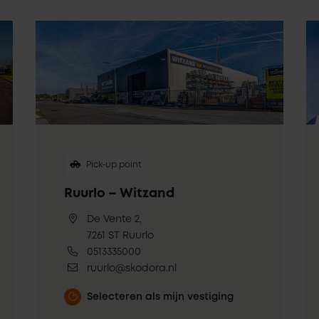
Pick-up point
Ruurlo – Witzand
De Vente 2,
7261 ST Ruurlo
0513335000
ruurlo@skodora.nl
Selecteren als mijn vestiging