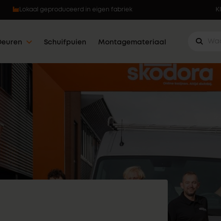
Kunststof kozijnen met 5 werkdagen klaar
K
Deuren
Schuifpuien
Montagemateriaal