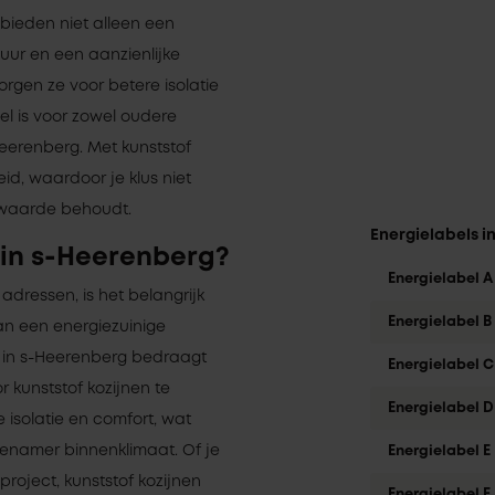
 bieden niet alleen een
duur en een aanzienlijke
gen ze voor betere isolatie
l is voor zowel oudere
eerenberg. Met kunststof
eid, waardoor je klus niet
 waarde behoudt.
Energielabels i
 in s-Heerenberg?
Energielabel A
adressen, is het belangrijk
Energielabel B
an een energiezuinige
 in s-Heerenberg bedraagt
Energielabel C
r kunststof kozijnen te
Energielabel D
 isolatie en comfort, wat
genamer binnenklimaat. Of je
Energielabel E
oject, kunststof kozijnen
Energielabel F