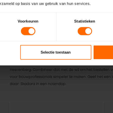
erzameld op basis van uw gebruik van hun services.
Voorkeuren
Statistieken
Selectie toestaan
Wij zijn Skodora. Een gepassioneerd, lokaal familiebedrijf
vakmensen. Echte professionals die weten wat het beste is 
Heerenberg. Combineer dat met de wil om het bestellen va
voor bouwprofessionals simpeler te maken. Geef het een or
daar: Skodora in een notendop.