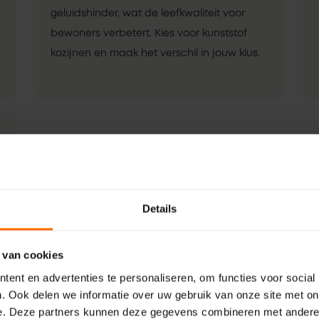
geluidshinder, wat de leefkwaliteit voor
bewoners verbetert. Kies voor kunststof
kozijnen en maak het verschil in jouw klus.
Details
 van cookies
ent en advertenties te personaliseren, om functies voor social
. Ook delen we informatie over uw gebruik van onze site met on
e. Deze partners kunnen deze gegevens combineren met andere i