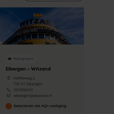
Pick-up point
Eibergen – Witzand
Kiefteweg 2,
7151 HT Eibergen
0513335000
eibergen@skodora.nl
Selecteren als mijn vestiging