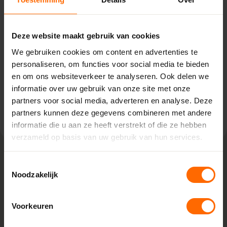
Eibergen – Witzand
Kiefteweg 2,
7151 HT Eibergen
Deze website maakt gebruik van cookies
0513335000
We gebruiken cookies om content en advertenties te
eibergen@skodora.nl
personaliseren, om functies voor social media te bieden
Selecteren als mijn vestiging
en om ons websiteverkeer te analyseren. Ook delen we
informatie over uw gebruik van onze site met onze
partners voor social media, adverteren en analyse. Deze
Bekijk vestiging info
partners kunnen deze gegevens combineren met andere
informatie die u aan ze heeft verstrekt of die ze hebben
verzameld op basis van uw gebruik van hun services.
Toestemmingsselectie
Lokaal geproduceerd in onze eigen
Noodzakelijk
fabriek
Rechtstreeks bestellen bij de fabrikant, dat doe je bij
Voorkeuren
Skodora. Vanuit onze fabrieken in Heerenveen en Meppel
leveren we kunststof kozijnen van hoge kwaliteit tegen een