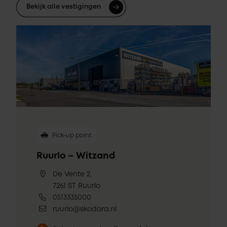
Bekijk alle vestigingen
Pick-up point
Ruurlo – Witzand
De Vente 2,
7261 ST Ruurlo
0513335000
ruurlo@skodora.nl