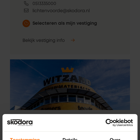
0513335000
lichtenvoorde@skodora.nl
Selecteren als mijn vestiging
Bekijk vestiging info
Pick-up point
Toestemming
Details
Over