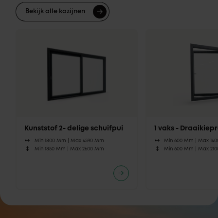
Bekijk alle kozijnen
Kunststof 2- delige schuifpui
1 vaks - Draaikie
Min 1800 Mm |
Max 4590 Mm
Min 600 Mm |
Max 14
Min 1850 Mm |
Max 2600 Mm
Min 600 Mm |
Max 21