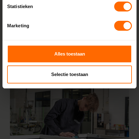
Statistieken
eerlijke prijs. Dankzij korte productietijden kun je jouw
bestelling al vanaf 5 werkdagen afhalen in de buurt van
Zeddam. Stel je kozijnen online samen en wij leveren ze
Marketing
vanaf 5 werkdagen af bij een vestiging in de buurt. Ook
voor advies over maatwerk of montage helpen onze
vakmensen je graag.
Alles toestaan
Lees meer over onze fabriek
Selectie toestaan