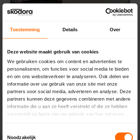
Toestemming
Details
Over
Pick-up point
Genemuiden – Bouwcenter
Deze website maakt gebruik van cookies
Concordia
We gebruiken cookies om content en advertenties te
Puttenstraat 18,
personaliseren, om functies voor social media te bieden
8281 BP Genemuiden
en om ons websiteverkeer te analyseren. Ook delen we
0513335000
informatie over uw gebruik van onze site met onze
genemuiden@skodora.nl
partners voor social media, adverteren en analyse. Deze
Selecteren als mijn vestiging
partners kunnen deze gegevens combineren met andere
informatie die u aan ze heeft verstrekt of die ze hebben
verzameld op basis van uw gebruik van hun services.
Bekijk vestiging info
Toestemmingsselectie
Noodzakelijk