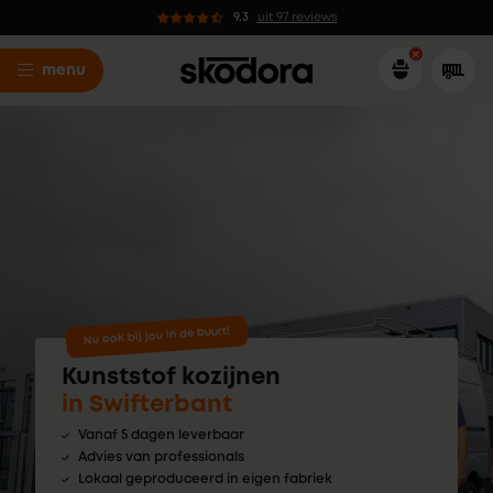
9.3
uit 97 reviews
menu
Nu ook bij jou in de buurt!
Kunststof kozijnen
in Swifterbant
Vanaf 5 dagen leverbaar
Advies van professionals
Lokaal geproduceerd in eigen fabriek