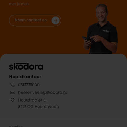
met je mee.
Neem contact op
Hoofdkantoor
0513335000
heerenveen@skodora.nl
Houtdraaier 5,
8447 GG Heerenveen