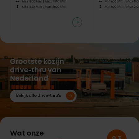
Min 1800 Mm |
Max 4590 Mm
Min 600 Mm |
Max 14
Min 1850 Mm |
Max 2600 Mm
Min 600 Mm |
Max 21
Grootste kozijn
drive-thru van
Nederland
Bekijk alle drive-thru's
Wat onze