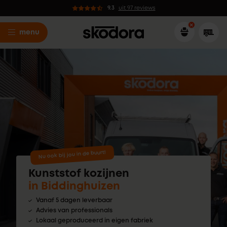
9.3
uit 97 reviews
menu
Nu ook bij jou in de buurt!
Kunststof kozijnen
in Biddinghuizen
Vanaf 5 dagen leverbaar
Advies van professionals
Lokaal geproduceerd in eigen fabriek