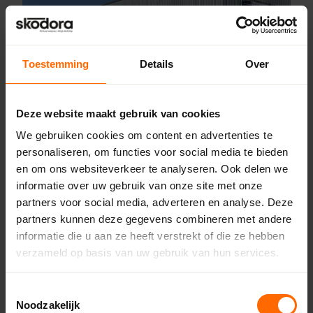
Toestemming
Details
Over
Deze website maakt gebruik van cookies
Pick-up point
We gebruiken cookies om content en advertenties te
Almere - Goedkoop
personaliseren, om functies voor social media te bieden
Bouwmaterialen
en om ons websiteverkeer te analyseren. Ook delen we
Rondebeltweg 18,
informatie over uw gebruik van onze site met onze
1329 BA Almere
partners voor social media, adverteren en analyse. Deze
0513335000
partners kunnen deze gegevens combineren met andere
almere@skodora.nl
informatie die u aan ze heeft verstrekt of die ze hebben
verzameld op basis van uw gebruik van hun services.
Selecteren als mijn vestiging
Toestemmingsselectie
Bekijk vestiging info
Noodzakelijk