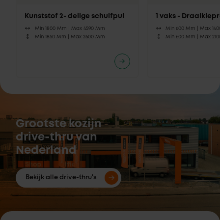
Kunststof 2- delige schuifpui
1 vaks - Draaikie
Min 1800 Mm |
Max 4590 Mm
Min 600 Mm |
Max 14
Min 1850 Mm |
Max 2600 Mm
Min 600 Mm |
Max 21
Grootste kozijn
drive-thru van
Nederland
Bekijk alle drive-thru's