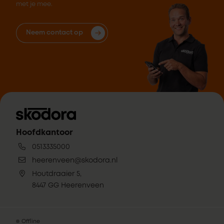
met je mee.
Neem contact op
Hoofdkantoor
0513335000
heerenveen@skodora.nl
Houtdraaier 5,
8447 GG Heerenveen
Offline