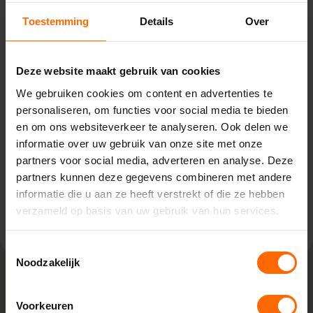
Toestemming
Details
Over
Pick-up point
Dieverbrug – Bouwcenter
Concordia
Deze website maakt gebruik van cookies
Dieverbrug 39,
We gebruiken cookies om content en advertenties te
7984 NH Dieverbrug
personaliseren, om functies voor social media te bieden
0513335000
en om ons websiteverkeer te analyseren. Ook delen we
dieverbrug@skodora.nl
informatie over uw gebruik van onze site met onze
partners voor social media, adverteren en analyse. Deze
Selecteren als mijn vestiging
partners kunnen deze gegevens combineren met andere
informatie die u aan ze heeft verstrekt of die ze hebben
Bekijk vestiging info
verzameld op basis van uw gebruik van hun services.
Toestemmingsselectie
Noodzakelijk
Lokaal geproduceerd in onze eigen
Voorkeuren