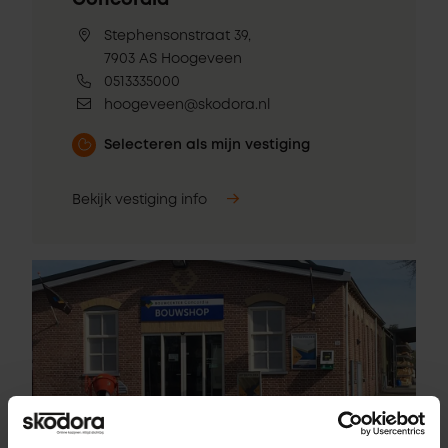
Concordia
Stephensonstraat 39,
7903 AS Hoogeveen
0513335000
hoogeveen@skodora.nl
Selecteren als mijn vestiging
Bekijk vestiging info