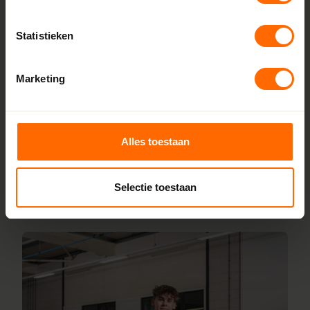
fabriek
Bij Skodora bestel je kunststof kozijnen rechtstreeks bij de
Statistieken
bron, zonder tussenhandelaren. Met onze fabrieken in
Heerenveen en Meppel garanderen we scherpe prijzen,
Marketing
korte productietijden en topkwaliteit. Wij maken kunststof
kozijnen bestellen simpel en snel. Configureer jouw kozijnen
online en wij leveren ze vanaf vijf werkdagen af bij een van
onze vestigingen in de buurt van Valthe. Heb je vragen over
Alles toestaan
inmeten of maatwerk? Ons team van vakmensen staat
altijd voor je klaar.
Selectie toestaan
Lees meer over onze fabriek