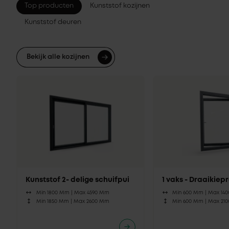
Top producten
Kunststof kozijnen
Kunststof deuren
Bekijk alle kozijnen
Kunststof 2- delige schuifpui
1 vaks - Draaikie
Min 1800 Mm |
Max 4590 Mm
Min 600 Mm |
Max 14
Min 1850 Mm |
Max 2600 Mm
Min 600 Mm |
Max 21