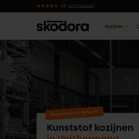
Advies van professionals
9.3
uit 97 reviews
Kozijnen
Nu ook bij jou in de buurt!
Kunststof kozijnen