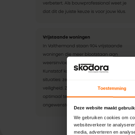
verbetert. Als bouwprofessional weet je
dat dit de juiste keuze is voor jouw klus.
Vrijstaande woningen
In Valthermond staan 904 vrijstaande
woningen die meer blootstaan aan
weersinvloeden en inbraakrisico’s.
Kunststof kozijnen zijn ideaal voor deze
situaties: ze bieden uitstekende isolatie en
Toestemming
veiligheid. Zo bescherm je jouw klus
optimaal tegen de elementen en
ongewenste gasten.
Deze website maakt gebruik
We gebruiken cookies om cont
websiteverkeer te analyseren
media, adverteren en analys