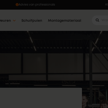
Ophalen wanneer jou dat uitkomt
K
Deuren
Schuifpuien
Montagemateriaal