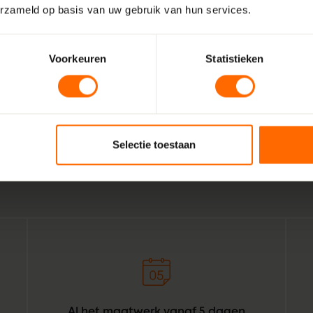
erzameld op basis van uw gebruik van hun services.
Voorkeuren
Statistieken
Wij zijn Skodora. Een gepassioneerd, lokaal familiebedrijf
vakmensen. Echte professionals die weten wat het beste is
Valthermond. Combineer dat met de wil om het bestellen 
Selectie toestaan
kozijnen voor bouwprofessionals simpeler te maken. Geef h
En zie daar: Skodora in een notendop.
Al het maatwerk vanaf 5 dagen