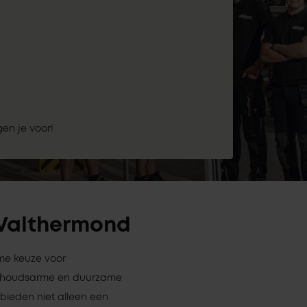
gen je voor!
n Valthermond
mme keuze voor
derhoudsarme en duurzame
 bieden niet alleen een