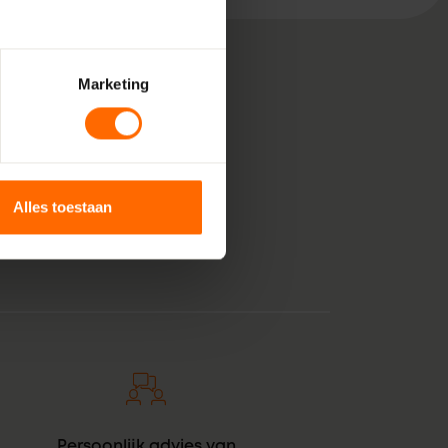
Marketing
, bestaande uit pure
 voor jouw klus in
van kunststof
Alles toestaan
et een oranje tintje.
Persoonlijk advies van