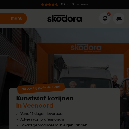
9.3
uit 97 reviews
menu
Nu ook bij jou in de buurt!
Kunststof kozijnen
in Veenoord
Vanaf 5 dagen leverbaar
Advies van professionals
Lokaal geproduceerd in eigen fabriek