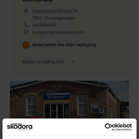
Concordia
Stephensonstraat 39,
7903 AS Hoogeveen
0513335000
hoogeveen@skodora.nl
Selecteren als mijn vestiging
Bekijk vestiging info