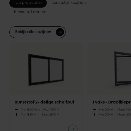
Top producten
Kunststof kozijnen
Kunststof deuren
Bekijk alle kozijnen
Kunststof 2- delige schuifpui
1 vaks - Draaikie
Min 1800 Mm |
Max 4590 Mm
Min 600 Mm |
Max 14
Min 1850 Mm |
Max 2600 Mm
Min 600 Mm |
Max 21