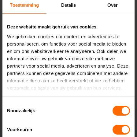
Toestemming
Details
Over
Pick-up point
Dieverbrug – Bouwcenter
Deze website maakt gebruik van cookies
Concordia
We gebruiken cookies om content en advertenties te
Dieverbrug 39,
personaliseren, om functies voor social media te bieden
7984 NH Dieverbrug
en om ons websiteverkeer te analyseren. Ook delen we
0513335000
informatie over uw gebruik van onze site met onze
dieverbrug@skodora.nl
partners voor social media, adverteren en analyse. Deze
Selecteren als mijn vestiging
partners kunnen deze gegevens combineren met andere
informatie die u aan ze heeft verstrekt of die ze hebben
verzameld op basis van uw gebruik van hun services.
Bekijk vestiging info
Toestemmingsselectie
Noodzakelijk
Voorkeuren
Lokaal geproduceerd in onze eigen