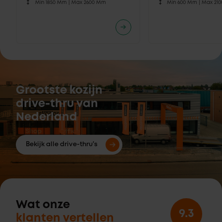
Min 1850 Mm |
Max 2600 Mm
Min 600 Mm |
Max 21
Grootste kozijn
drive-thru van
Nederland
Bekijk alle drive-thru's
Wat onze
9.3
klanten vertellen