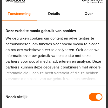
Toestemming
Details
Over
Pick-up point
Vriezenveen – Witzand
Deze website maakt gebruik van cookies
We gebruiken cookies om content en advertenties te
Hammerweg 11,
personaliseren, om functies voor social media te bieden
7671 JE Vriezenveen
en om ons websiteverkeer te analyseren. Ook delen we
0513335000
informatie over uw gebruik van onze site met onze
vriezenveen@skodora.nl
partners voor social media, adverteren en analyse. Deze
Selecteren als mijn vestiging
partners kunnen deze gegevens combineren met andere
informatie die u aan ze heeft verstrekt of die ze hebben
Bekijk vestiging info
verzameld op basis van uw gebruik van hun services.
Toestemmingsselectie
Noodzakelijk