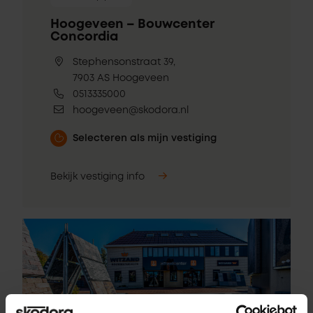
Hoogeveen – Bouwcenter
Concordia
Stephensonstraat 39,
7903 AS Hoogeveen
0513335000
hoogeveen@skodora.nl
Selecteren als mijn vestiging
Bekijk vestiging info