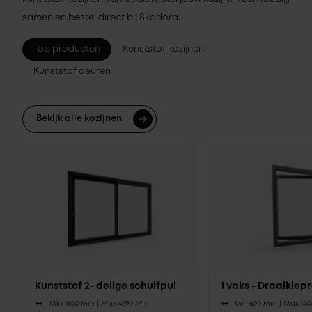
samen en bestel direct bij Skodora.
Top producten
Kunststof kozijnen
Kunststof deuren
Bekijk alle kozijnen
Kunststof 2- delige schuifpui
1 vaks - Draaikie
Min 1800 Mm |
Max 4590 Mm
Min 600 Mm |
Max 14