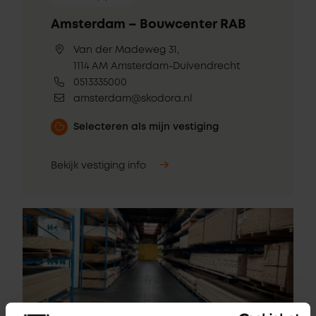
Amsterdam – Bouwcenter RAB
Van der Madeweg 31,
1114 AM Amsterdam-Duivendrecht
0513335000
amsterdam@skodora.nl
Selecteren als mijn vestiging
Bekijk vestiging info