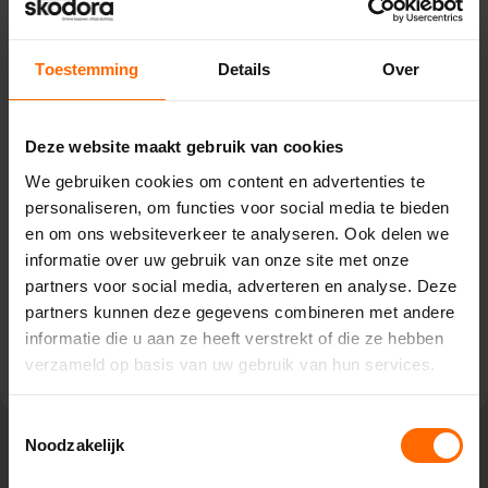
Toestemming
Details
Over
Pick-up point
Weesp – Van Houwelingen
Deze website maakt gebruik van cookies
Pampuslaan 217,
We gebruiken cookies om content en advertenties te
1382 JP Weesp
personaliseren, om functies voor social media te bieden
0513335000
weesp@skodora.nl
en om ons websiteverkeer te analyseren. Ook delen we
informatie over uw gebruik van onze site met onze
Selecteren als mijn vestiging
partners voor social media, adverteren en analyse. Deze
partners kunnen deze gegevens combineren met andere
Bekijk vestiging info
informatie die u aan ze heeft verstrekt of die ze hebben
verzameld op basis van uw gebruik van hun services.
Toestemmingsselectie
Noodzakelijk