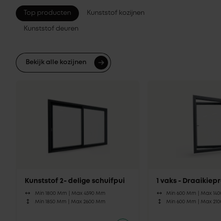
Top producten
Kunststof kozijnen
Kunststof deuren
Bekijk alle kozijnen
Kunststof 2- delige schuifpui
1 vaks - Draaikie
Min 1800 Mm |
Max 4590 Mm
Min 600 Mm |
Max 14
Min 1850 Mm |
Max 2600 Mm
Min 600 Mm |
Max 21