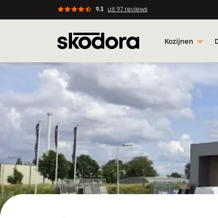
en wanneer jou dat uitkomt
9.3
uit 97 reviews
Kozijnen