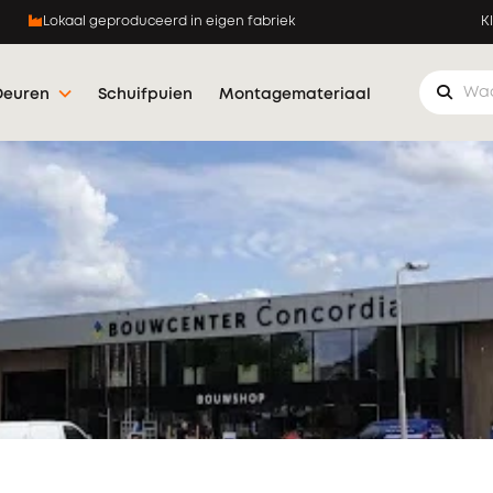
Lokaal geproduceerd in eigen fabriek
K
Deuren
Schuifpuien
Montagemateriaal