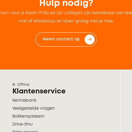
Hulp nodig?
taan voor je klaar! Philip en zijn collega's zijn bereikbaar per tel
mail of WhatsApp en kijken graag met je mee.
Neem contact op
Offline
Klantenservice
Kennisbank
Veelgestelde vragen
Bokkensysteem
Drive-thru