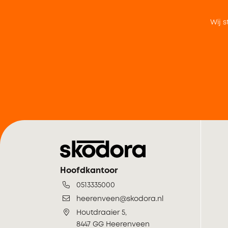
Wij s
Hoofdkantoor
0513335000
heerenveen@skodora.nl
Houtdraaier 5,
8447 GG Heerenveen